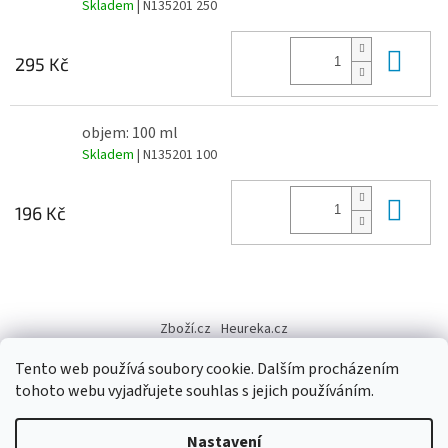
Skladem
| N135201 250
Do 
295 Kč
objem: 100 ml
Skladem
| N135201 100
Do 
196 Kč
Z
á
Zboží.cz
Heureka.cz
p
a
Tento web používá soubory cookie. Dalším procházením
t
tohoto webu vyjadřujete souhlas s jejich používáním.
í
Vytvořil Shoptet
Nastavení