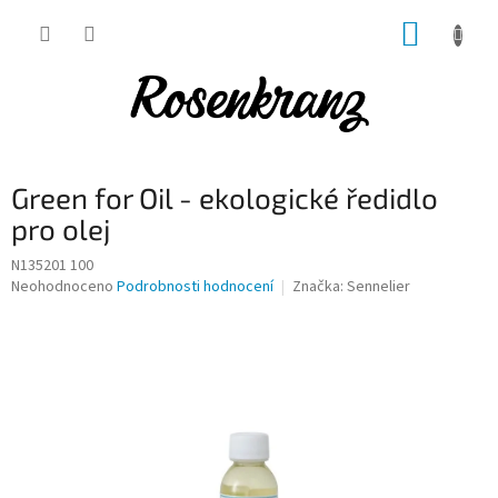
Přejít
NÁKUP
na
obsah
KOŠÍK
Green for Oil - ekologické ředidlo
pro olej
N135201 100
Průměrné
Neohodnoceno
Podrobnosti hodnocení
Značka:
Sennelier
hodnocení
produktu
je
0,0
z
5
hvězdiček.