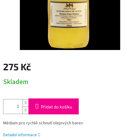
275 Kč
Měrná
Skladem
cena:
Přidat do košíku
Médium pro rychlé schnutí olejových barev
Detailní informace