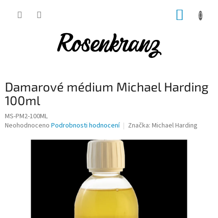
Přejít
NÁKUP
na
obsah
KOŠÍK
Damarové médium Michael Harding
100ml
MS-PM2-100ML
Průměrné
Neohodnoceno
Podrobnosti hodnocení
Značka:
Michael Harding
hodnocení
produktu
je
0,0
z
5
hvězdiček.