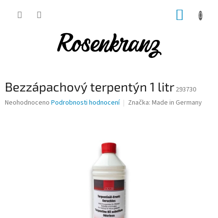
Přejít
NÁKUP
na
obsah
KOŠÍK
Bezzápachový terpentýn 1 litr
293730
Průměrné
Neohodnoceno
Podrobnosti hodnocení
Značka:
Made in Germany
hodnocení
produktu
je
0,0
z
5
hvězdiček.