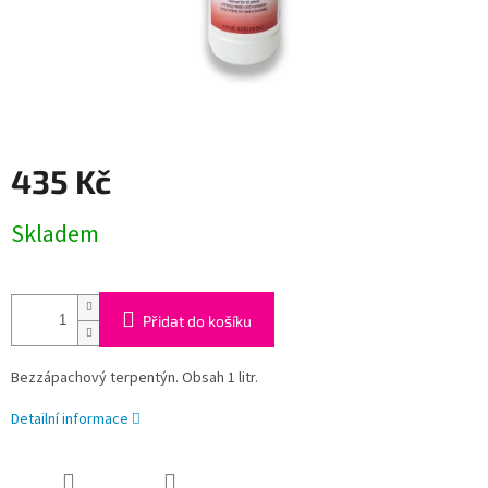
435 Kč
Měrná
Skladem
cena:
Přidat do košíku
Bezzápachový terpentýn. Obsah 1 litr.
Detailní informace