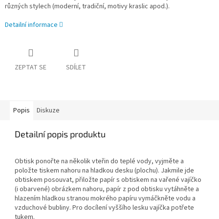
různých stylech (moderní, tradiční, motivy kraslic apod.).
Detailní informace
ZEPTAT SE
SDÍLET
Popis
Diskuze
Detailní popis produktu
Obtisk ponořte na několik vteřin do teplé vody, vyjměte a
položte tiskem nahoru na hladkou desku (plochu). Jakmile jde
obtiskem posouvat, přiložte papír s obtiskem na vařené vajíčko
(i obarvené) obrázkem nahoru, papír z pod obtisku vytáhněte a
hlazením hladkou stranou mokrého papíru vymáčkněte vodu a
vzduchové bubliny. Pro docílení vyššího lesku vajíčka potřete
tukem.