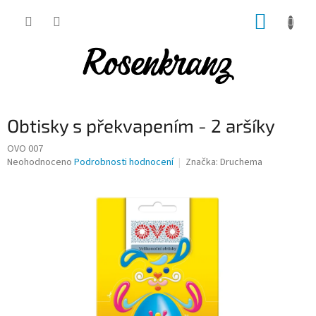
Přejít
NÁKUP
na
obsah
KOŠÍK
Obtisky s překvapením - 2 aršíky
OVO 007
Průměrné
Neohodnoceno
Podrobnosti hodnocení
Značka:
Druchema
hodnocení
produktu
je
0,0
z
5
hvězdiček.