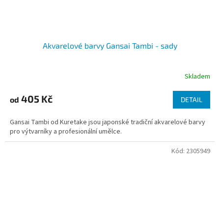
Akvarelové barvy Gansai Tambi - sady
Skladem
405 Kč
od
DETAIL
Gansai Tambi od Kuretake jsou japonské tradiční akvarelové barvy
pro výtvarníky a profesionální umělce.
Kód:
2305949