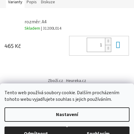
Varianty
Popis
Diskuze
rozměr: A4
Skladem
| 31200L014
Do 
465 Kč
Z
á
Zboží.cz
Heureka.cz
p
a
Tento web používá soubory cookie. Dalším procházením
t
tohoto webu vyjadřujete souhlas s jejich používáním.
í
Vytvořil Shoptet
Nastavení
Copyright 2026
Výtvarné potřeby - hedvábí.cz
. Všechna práva
Odmítnout
Souhlasím
vyhrazena.
Upravit nastavení cookies