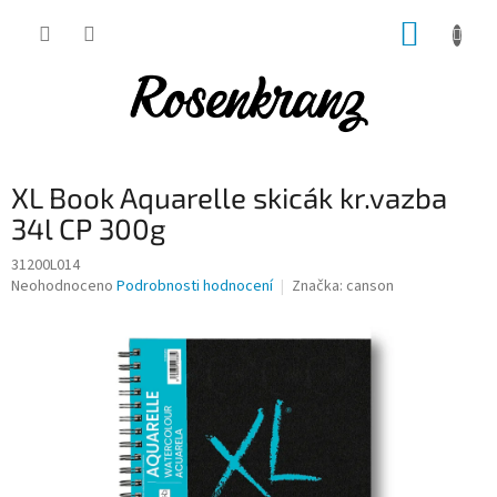
Přejít
NÁKUP
na
obsah
KOŠÍK
XL Book Aquarelle skicák kr.vazba
34l CP 300g
31200L014
Průměrné
Neohodnoceno
Podrobnosti hodnocení
Značka:
canson
hodnocení
produktu
je
0,0
z
5
hvězdiček.