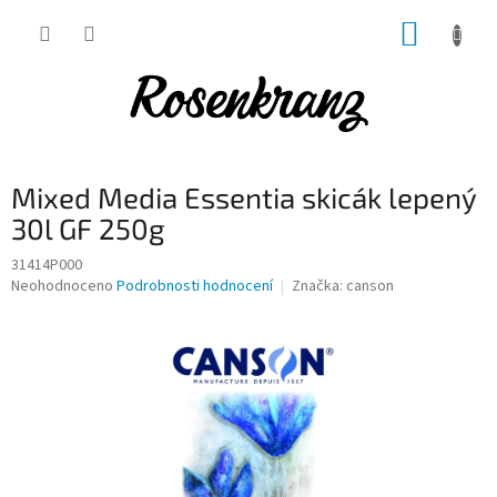
Přejít
NÁKUP
na
obsah
KOŠÍK
Mixed Media Essentia skicák lepený
30l GF 250g
31414P000
Průměrné
Neohodnoceno
Podrobnosti hodnocení
Značka:
canson
hodnocení
produktu
je
0,0
z
5
hvězdiček.