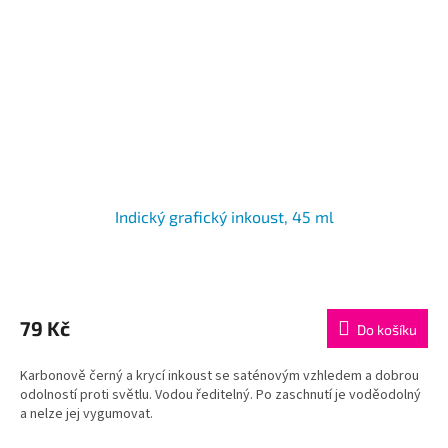
Indický grafický inkoust, 45 ml
79 Kč
Do košíku
Karbonově černý a krycí inkoust se saténovým vzhledem a dobrou
odolností proti světlu. Vodou ředitelný. Po zaschnutí je voděodolný
a nelze jej vygumovat.