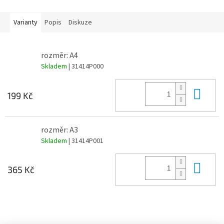
Varianty
Popis
Diskuze
rozměr: A4
Skladem
| 31414P000
Do 
199 Kč
rozměr: A3
Skladem
| 31414P001
Do 
365 Kč
Z