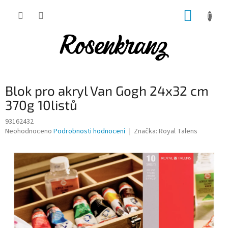
Přejít
NÁKUP
na
obsah
KOŠÍK
Blok pro akryl Van Gogh 24x32 cm
370g 10listů
93162432
Průměrné
Neohodnoceno
Podrobnosti hodnocení
Značka:
Royal Talens
hodnocení
produktu
je
0,0
z
5
hvězdiček.