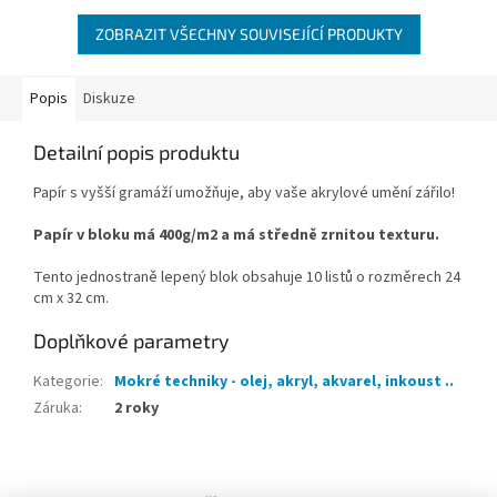
ZOBRAZIT VŠECHNY SOUVISEJÍCÍ PRODUKTY
Popis
Diskuze
Detailní popis produktu
Papír s vyšší gramáží umožňuje, aby vaše akrylové umění zářilo!
Papír v bloku má 400g/m2 a má středně zrnitou texturu.
Tento jednostraně lepený blok obsahuje 10 listů o rozměrech 24
cm x 32 cm.
Doplňkové parametry
Kategorie
:
Mokré techniky - olej, akryl, akvarel, inkoust ..
Záruka
:
2 roky
Z