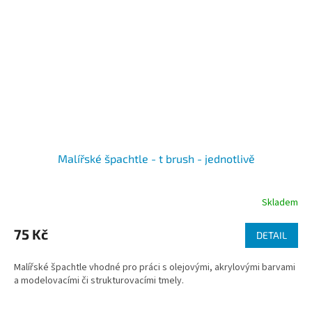
Malířské špachtle - t brush - jednotlivě
Skladem
75 Kč
DETAIL
Malířské špachtle vhodné pro práci s olejovými, akrylovými barvami
a modelovacími či strukturovacími tmely.