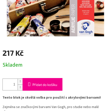
217 Kč
Měrná
Skladem
cena:
Přidat do košíku
Tento blok je skvělá volba pro použití s ​​akrylovými barvami!
Zejména se značkovými barvami Van Gogh, pro studie nebo malé