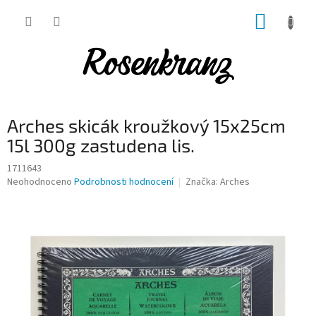
Přejít
NÁKUP
na
obsah
KOŠÍK
Arches skicák kroužkový 15x25cm
15l 300g zastudena lis.
1711643
Průměrné
Neohodnoceno
Podrobnosti hodnocení
Značka:
Arches
hodnocení
produktu
je
0,0
z
5
hvězdiček.