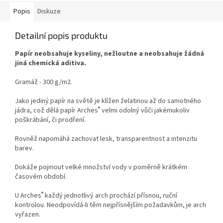
Popis
Diskuze
Detailní popis produktu
Papír neobsahuje kyseliny, nežloutne a neobsahuje žádná
jiná chemická aditiva.
Gramáž - 300 g/m2.
Jako jediný papír na světě je klížen želatinou až do samotného
®
jádra, což dělá papír Arches
velmi odolný vůči jakémukoliv
poškrábání, či prodření.
Rovněž napomáhá zachovat lesk, transparentnost a intenzitu
barev.
Dokáže pojmout velké množství vody v poměrně krátkém
časovém období.
®
U Arches
každý jednotlivý arch prochází přísnou, ruční
kontrolou. Neodpovídá-li těm nejpřísnějším požadavkům, je arch
vyřazen.