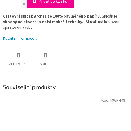
Přidat do košíku
Cestovní skicák Arches ze 100% bavlněného papíru.
Skicák je
vhodný na akvarel a další mokré techniky.
Skicák má kovovou
spirálovou vazbu.
Detailní informace
ZEPTAT SE
SDÍLET
Související produkty
Kód:
MWPH48