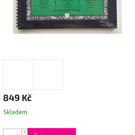
849 Kč
Měrná
Skladem
cena: