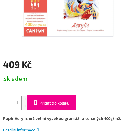
409 Kč
Měrná
Skladem
cena:
Přidat do košíku
Papír Acrylic má velmi vysokou gramáž, a to celých 400g/m2.
Detailní informace