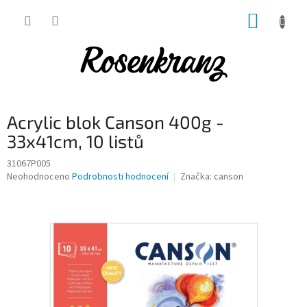
Přejít
NÁKUP
na
obsah
KOŠÍK
Acrylic blok Canson 400g -
33x41cm, 10 listů
31067P005
Průměrné
Neohodnoceno
Podrobnosti hodnocení
Značka:
canson
hodnocení
produktu
je
0,0
z
5
hvězdiček.