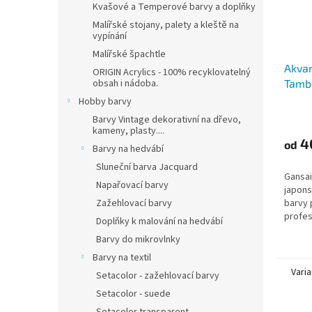
Kvašové a Temperové barvy a doplňky
Malířské stojany, palety a kleště na
vypínání
Malířské špachtle
Akvar
ORIGIN Acrylics - 100% recyklovatelný
Tambi
obsah i nádoba.
Hobby barvy
Barvy Vintage dekorativní na dřevo,
kameny, plasty....
4
od
Barvy na hedvábí
Sluneční barva Jacquard
Gansai
Napařovací barvy
japons
barvy 
Zažehlovací barvy
profes
Doplňky k malování na hedvábí
Barvy do mikrovlnky
Barvy na textil
Varia
Setacolor - zažehlovací barvy
Setacolor - suede