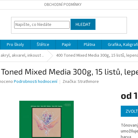
OBCHODNÍ PODMÍNKY
HLEDAT
Pro školy
Štětce
Papír
Plátna
Grafika, Kaligraf
akryl, akvarel, inkoust ..
400 Toned Mixed Media 300g, 15 listů, lepen
Toned Mixed Media 300g, 15 listů, le
né
noceno
Podrobnosti hodnocení
Značka:
Strathmore
ní
od
u
Měrná
ZVOLT
cena:
ek.
Tónovaný 
umožňuje 
barva