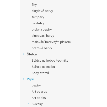
fixy
akrylové barvy
tempery
pastelky
bloky a papíry
slupovací barvy
malování barevným pískem
prstové barvy
Štětce
Štětce na hobby techniky
Štětce na malbu
Sady štětců
Papír
papíry
Art boards
Art books
Skicáky