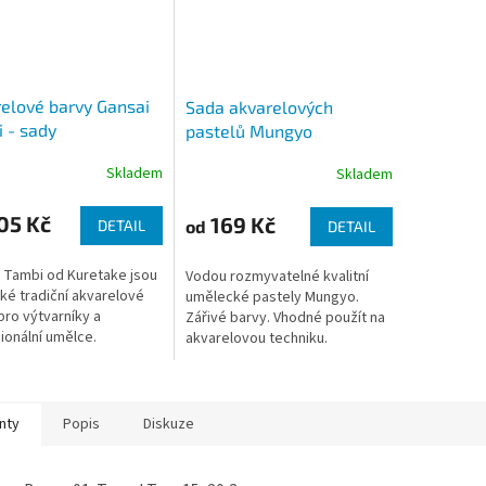
elové barvy Gansai
Sada akvarelových
 - sady
pastelů Mungyo
Skladem
Skladem
05 Kč
169 Kč
od
DETAIL
DETAIL
 Tambi od Kuretake jsou
Vodou rozmyvatelné kvalitní
ké tradiční akvarelové
umělecké pastely Mungyo.
pro výtvarníky a
Zářivé barvy. Vhodné použít na
ionální umělce.
akvarelovou techniku.
nty
Popis
Diskuze