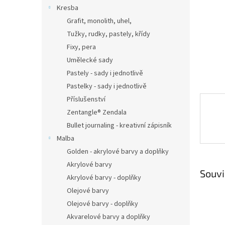
n
Kresba
e
Grafit, monolith, uhel,
l
Tužky, rudky, pastely, křídy
Fixy, pera
Umělecké sady
Pastely - sady i jednotlivě
Pastelky - sady i jednotlivě
Příslušenství
Zentangle® Zendala
Bullet journaling - kreativní zápisník
Malba
Golden - akrylové barvy a doplňky
Akrylové barvy
Souvi
Akrylové barvy - doplňky
Olejové barvy
Olejové barvy - doplňky
Akvarelové barvy a doplňky