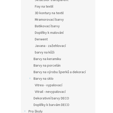
Setacolor transparent
Fixy na textil
3D kontury na textil
Mramorovací barvy
Batikovací barvy
Doplňky k malování
Derwent
Javana - zažehlovací
barvy na kůži
Barvy na keramiku
Barvy na porcelán
Barvy na výrobu šperků a dekorací
Barvy na sklo
Vitrea - vypalovací
Vitrail - nevypalovací
Dekorativní barvy DECO
Doplňky k barvám DECO
Pro školy