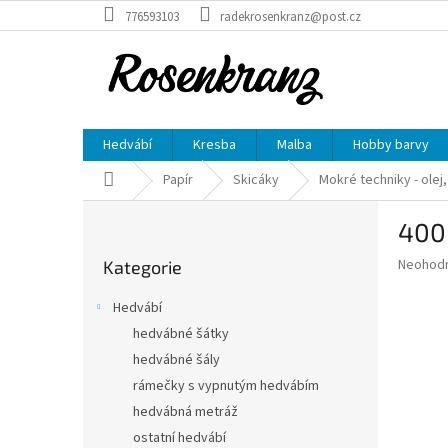
Přejít
776593103
radekrosenkranz@post.cz
na
obsah
Hedvábí
Kresba
Malba
Hobby barvy
Domů
Papír
Skicáky
Mokré techniky - olej, 
P
400 
o
Přeskočit
s
Průměr
Neohod
Kategorie
kategorie
t
hodnoce
r
produkt
Hedvábí
a
je
hedvábné šátky
0,0
n
z
hedvábné šály
n
5
í
rámečky s vypnutým hedvábím
hvězdič
p
hedvábná metráž
a
ostatní hedvábí