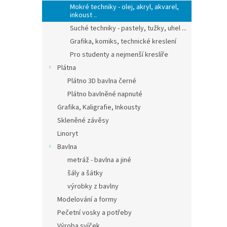
Mokré techniky - olej, akryl, akvarel,
inkoust ..
Suché techniky - pastely, tužky, uhel ...
Grafika, komiks, technické kreslení
Pro studenty a nejmenší kreslíře
Plátna
Plátno 3D bavlna černé
Plátno bavlněné napnuté
Grafika, Kaligrafie, Inkousty
Skleněné závěsy
Linoryt
Bavlna
metráž - bavlna a jiné
šály a šátky
výrobky z bavlny
Modelování a formy
Pečetní vosky a potřeby
Výroba svíček