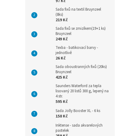
97 Kč
Sada fixů na textil Bruynzeel
(8ks)
219 Kč
Sada fixů se zmizíkem(19+1 ks)
Bruynzeel
249 Kč
Texba - batikovací barvy -
jednotlivě
26 Kč
Sada oboustranných fixů (20ks)
Bruynzeel
425 Kč
Saunders Waterford za tepla
lisovaný 20 listů 300 g, lepený na
4 str.
595 Kč
Sada Jolly Booster XL - 6 ks
158 Kč
Inktense - sada akvarelových
pastelek