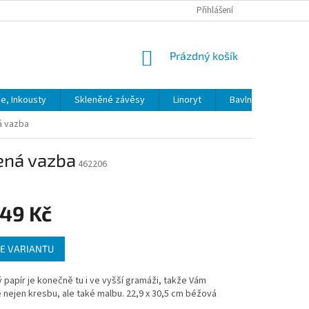
Přihlášení
NÁKUPNÍ
Prázdný košík
KOŠÍK
ie, Inkousty
Skleněné závěsy
Linoryt
Bavlna
Model
á vazba
pená vazba
462206
149 Kč
E VARIANTU
papír je konečně tu i ve vyšší gramáži, takže Vám
nejen kresbu, ale také malbu. 22,9 x 30,5 cm béžová