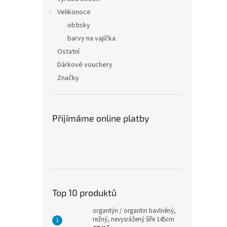
Velikonoce
obtisky
barvy na vajíčka
Ostatní
Dárkové vouchery
Značky
Přijímáme online platby
Top 10 produktů
organtýn / organtin bavlněný,
režný, nevysrážený šíře 145cm