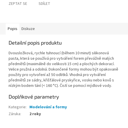
ZEPTAT SE
SDÍLET
Popis
Diskuze
Detailní popis produktu
Dvousložková, rychle tuhnoucí (během 10 minut) silikonová
pasta, která se používá pro vytváření forem převážně malých
předmětů (maximálně do velikosti 15 cm) a plochých dekorací.
Velice pružná a odolná. Dokončené formy mohou být opakovaně
použity pro vytvoření až 50 odlitků. Vhodná pro vytváření
předmětů ze sádry, křišťálové pryskyřice, vosku nebo kovů s
nízkým bodem tání (< 160 °C). Čistí se pomocí mýdlové vody.
Doplňkové parametry
Kategorie
:
Modelování a formy
Záruka
:
2 roky