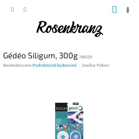
Přejít
NÁKUP
na
obsah
KOŠÍK
Gédéo Siligum, 300g
766329
Průměrné
Neohodnoceno
Podrobnosti hodnocení
Značka:
Pebeo
hodnocení
produktu
je
0,0
z
5
hvězdiček.