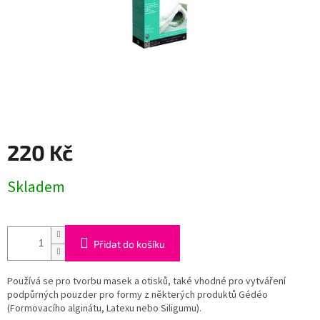
220 Kč
Měrná
Skladem
cena:
Přidat do košíku
Používá se pro tvorbu masek a otisků, také vhodné pro vytváření
podpůrných pouzder pro formy z některých produktů Gédéo
(Formovacího alginátu, Latexu nebo Siligumu).