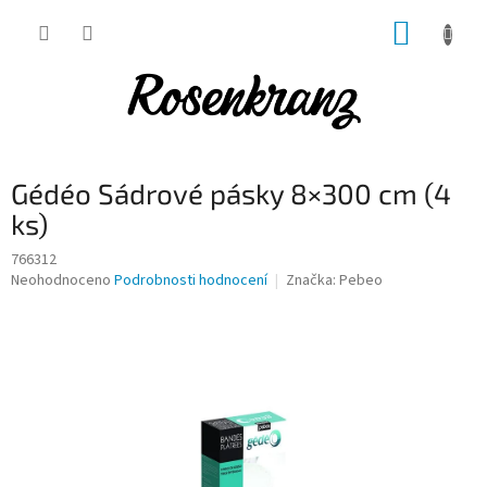
Přejít
NÁKUP
na
obsah
KOŠÍK
Gédéo Sádrové pásky 8×300 cm (4
ks)
766312
Průměrné
Neohodnoceno
Podrobnosti hodnocení
Značka:
Pebeo
hodnocení
produktu
je
0,0
z
5
hvězdiček.