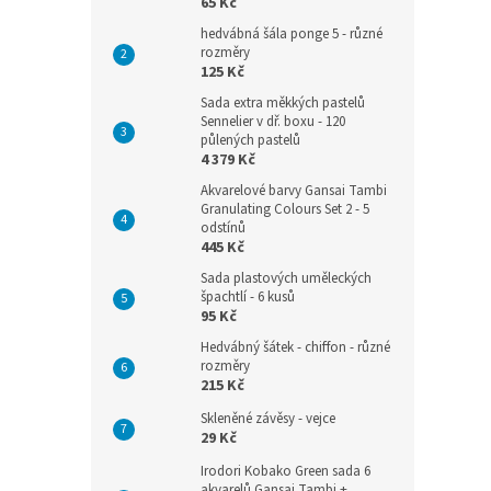
65 Kč
hedvábná šála ponge 5 - různé
rozměry
125 Kč
Sada extra měkkých pastelů
Sennelier v dř. boxu - 120
půlených pastelů
4 379 Kč
Akvarelové barvy Gansai Tambi
Granulating Colours Set 2 - 5
odstínů
445 Kč
Sada plastových uměleckých
špachtlí - 6 kusů
95 Kč
Hedvábný šátek - chiffon - různé
rozměry
215 Kč
Skleněné závěsy - vejce
29 Kč
Irodori Kobako Green sada 6
akvarelů Gansai Tambi +