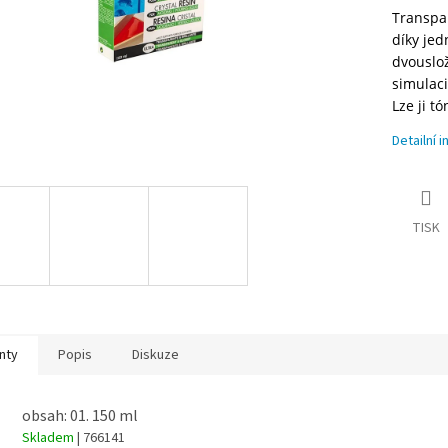
Transpar
díky je
dvouslo
simulaci
Lze ji t
Detailní 
TISK
nty
Popis
Diskuze
obsah: 01. 150 ml
Skladem
| 766141