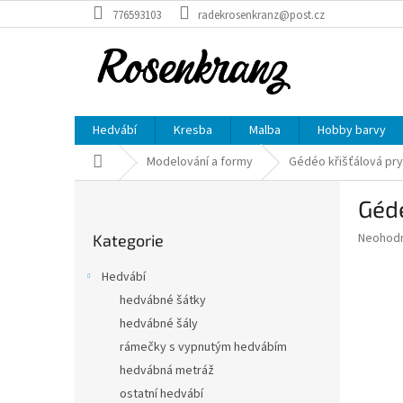
Přejít
776593103
radekrosenkranz@post.cz
na
obsah
Hedvábí
Kresba
Malba
Hobby barvy
Domů
Modelování a formy
Gédéo křišťálová pry
P
Gédé
o
Přeskočit
s
Průměr
Neohod
Kategorie
kategorie
t
hodnoce
r
produkt
Hedvábí
a
je
hedvábné šátky
0,0
n
z
hedvábné šály
n
5
í
rámečky s vypnutým hedvábím
hvězdič
p
hedvábná metráž
a
ostatní hedvábí