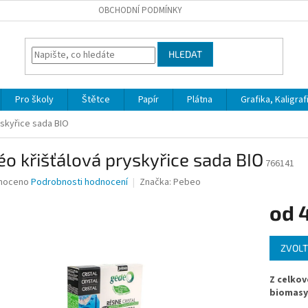
OBCHODNÍ PODMÍNKY
HLEDAT
Pro školy
Štětce
Papír
Plátna
Grafika, Kaligraf
skyřice sada BIO
o křišťálová pryskyřice sada BIO
766141
né
noceno
Podrobnosti hodnocení
Značka:
Pebeo
ní
od
u
Měrná
ZVOLT
cena:
ek.
Z celkov
biomasy