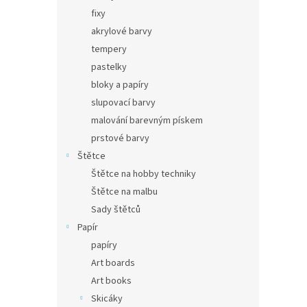
fixy
akrylové barvy
tempery
pastelky
bloky a papíry
slupovací barvy
malování barevným pískem
prstové barvy
Štětce
Štětce na hobby techniky
Štětce na malbu
Sady štětců
Papír
papíry
Art boards
Art books
Skicáky