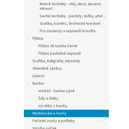
Mokré techniky - olej, akryl, akvarel,
inkoust ..
Suché techniky - pastely, tužky, uhel ...
Grafika, komiks, technické kreslení
Pro studenty a nejmenší kreslíře
Plátna
Plátno 3D bavlna černé
Plátno bavlněné napnuté
Grafika, Kaligrafie, Inkousty
Skleněné závěsy
Linoryt
Bavlna
metráž - bavlna a jiné
šály a šátky
výrobky z bavlny
Modelování a formy
Pečetní vosky a potřeby
Výroba svíček