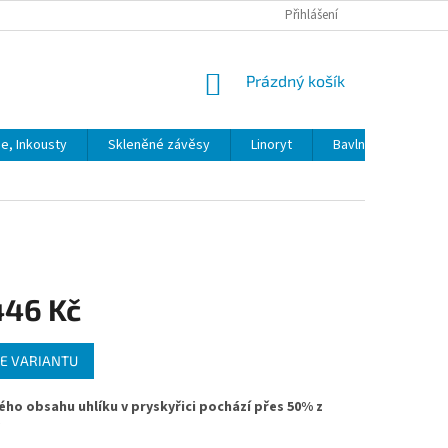
Přihlášení
NÁKUPNÍ
Prázdný košík
KOŠÍK
ie, Inkousty
Skleněné závěsy
Linoryt
Bavlna
Model
446 Kč
E VARIANTU
ého obsahu uhlíku v pryskyřici pochází přes 50% z