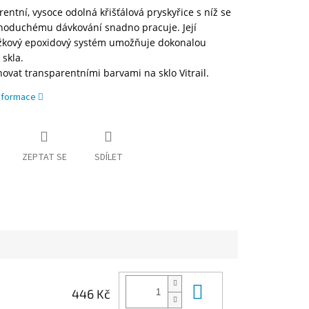
entní, vysoce odolná křišťálová pryskyřice s níž se
dnoduchému dávkování snadno pracuje. Její
žkový epoxidový systém umožňuje dokonalou
 skla.
ónovat transparentními barvami na sklo Vitrail.
informace
ZEPTAT SE
SDÍLET
Do košíku
446 Kč