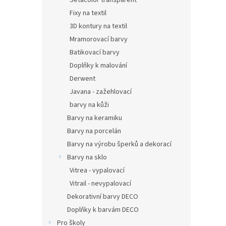
Setacolor transparent
Fixy na textil
3D kontury na textil
Mramorovací barvy
Batikovací barvy
Doplňky k malování
Derwent
Javana - zažehlovací
barvy na kůži
Barvy na keramiku
Barvy na porcelán
Barvy na výrobu šperků a dekorací
Barvy na sklo
Vitrea - vypalovací
Vitrail - nevypalovací
Dekorativní barvy DECO
Doplňky k barvám DECO
Pro školy