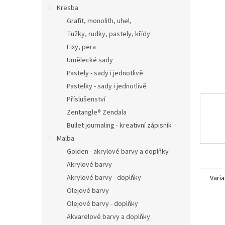
n
Kresba
e
Grafit, monolith, uhel,
l
Tužky, rudky, pastely, křídy
Fixy, pera
Umělecké sady
Pastely - sady i jednotlivě
Pastelky - sady i jednotlivě
Příslušenství
Zentangle® Zendala
Bullet journaling - kreativní zápisník
Malba
Golden - akrylové barvy a doplňky
Akrylové barvy
Akrylové barvy - doplňky
Varia
Olejové barvy
Olejové barvy - doplňky
Akvarelové barvy a doplňky