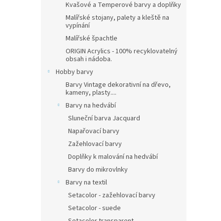
Kvašové a Temperové barvy a doplňky
Malířské stojany, palety a kleště na
vypínání
Malířské špachtle
ORIGIN Acrylics - 100% recyklovatelný
obsah i nádoba.
Hobby barvy
Barvy Vintage dekorativní na dřevo,
kameny, plasty....
Barvy na hedvábí
Sluneční barva Jacquard
Napařovací barvy
Zažehlovací barvy
Doplňky k malování na hedvábí
Barvy do mikrovlnky
Barvy na textil
Setacolor - zažehlovací barvy
Setacolor - suede