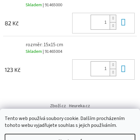
Skladem
| 91465000
Do 
82 Kč
rozměr: 15x15 cm
Skladem
| 91465004
Do 
123 Kč
Z
á
Zboží.cz
Heureka.cz
p
a
Tento web používá soubory cookie. Dalším procházením
t
tohoto webu vyjadřujete souhlas s jejich používáním.
í
Vytvořil Shoptet