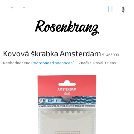
Přejít
NÁKUP
na
obsah
KOŠÍK
Kovová škrabka Amsterdam
91465000
Průměrné
Neohodnoceno
Podrobnosti hodnocení
Značka:
Royal Talens
hodnocení
produktu
je
0,0
z
5
hvězdiček.