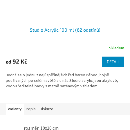
Studio Acrylic 100 ml (62 odstínů)
Skladem
92 Kč
od
DETAIL
Jedná se o jednu z nejúspěšnějších řad barev Pébeo, hojně
používaných po celém světě a u nás.Studio acrylic jsou akrylové,
vodou ředitelné barvy s matně saténovým vzhledem.
Varianty
Popis
Diskuze
rozměr: 10x10 cm