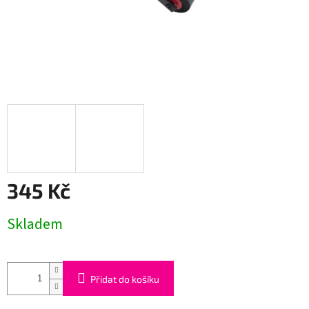
345 Kč
Měrná
Skladem
cena:
Přidat do košíku