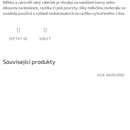
Měkký a zárověň silný váleček je vhodný na nanášení barvy nebo
inkoustu na linoleum, razítka či jiné povrchy. Díky měkčímu materiálu se
snadněji používá a vyhladí nedokonalosti na razítku vytvořeného z lina.
ZEPTAT SE
SDÍLET
Související produkty
Kód:
443610000