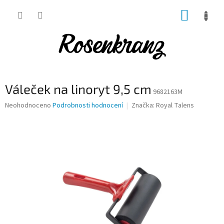
Přejít
NÁKUP
na
obsah
KOŠÍK
Váleček na linoryt 9,5 cm
9682163M
Průměrné
Neohodnoceno
Podrobnosti hodnocení
Značka:
Royal Talens
hodnocení
produktu
je
0,0
z
5
hvězdiček.