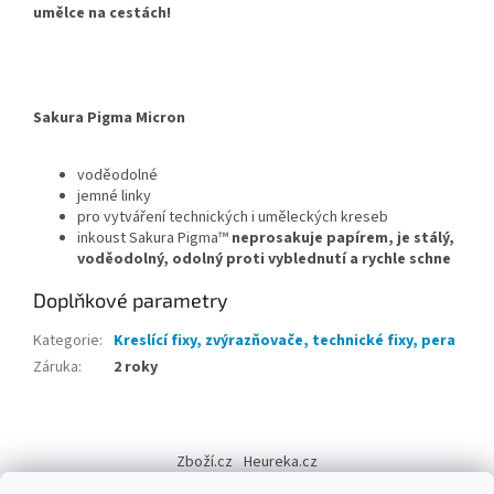
umělce na cestách!
Sakura Pigma Micron
voděodolné
jemné linky
pro vytváření technických i uměleckých kreseb
inkoust Sakura Pigma™
neprosakuje papírem, je stálý,
voděodolný, odolný proti vyblednutí a rychle schne
Doplňkové parametry
Kategorie
:
Kreslící fixy, zvýrazňovače, technické fixy, pera
Záruka
:
2 roky
Z
á
Zboží.cz
Heureka.cz
p