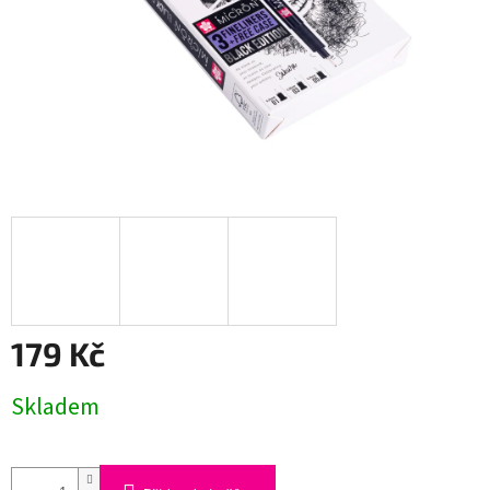
179 Kč
Měrná
Skladem
cena: