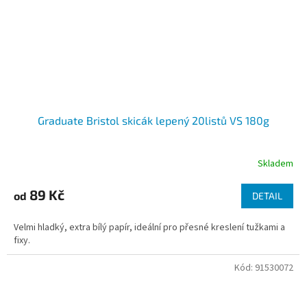
Graduate Bristol skicák lepený 20listů VS 180g
Skladem
89 Kč
od
DETAIL
Velmi hladký, extra bílý papír, ideální pro přesné kreslení tužkami a
fixy.
Kód:
91530072