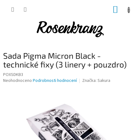
Přejít
NÁKUP
na
obsah
KOŠÍK
Sada Pigma Micron Black -
technické fixy (3 linery + pouzdro)
POXSDKB3
Průměrné
Neohodnoceno
Podrobnosti hodnocení
Značka:
Sakura
hodnocení
produktu
je
0,0
z
5
hvězdiček.