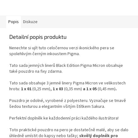
Popis
Diskuze
Detailní popis produktu
Nenechte si ujít tuto celočernou verzi ikonického pera se
spolehlivým černým inkoustem Pigma.
Tato sada jemných linerů Black Edition Pigma Micron obsahuje
také pouzdro na fixy zdarma.
Tato sada obsahuje 3 jemné linery Pigma Micron ve velikostech
hrotu:
1 x 01
(0,25 mm)
, 1 x 03
(0,35 mm)
a 1 x 05
(0,45 mm)
.
Pouzdro je odolné, vyrobené z polyesteru. Vyznačuje se tmavě
šedou texturou a elegantním všitým štítkem Sakura.
Perfektní doplněk ke každodenní práci každého ilustrátora!
Toto praktické pouzdro na pero je dostatečně malé, aby se dalo
úhledně umístit do kapsy nebo tašky;
skvělý doplněk pro