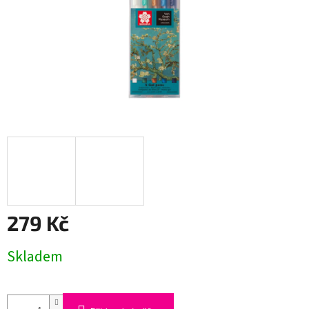
279 Kč
Měrná
Skladem
cena: