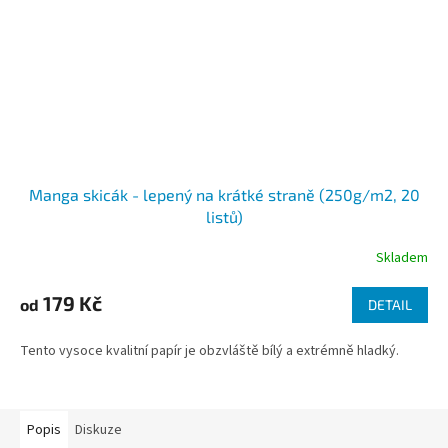
Manga skicák - lepený na krátké straně (250g/m2, 20
listů)
Skladem
179 Kč
od
DETAIL
Tento vysoce kvalitní papír je obzvláště bílý a extrémně hladký.
Popis
Diskuze