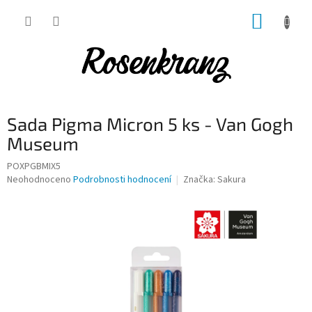
Přejít
NÁKUP
na
obsah
KOŠÍK
Sada Pigma Micron 5 ks - Van Gogh
Museum
POXPGBMIX5
Průměrné
Neohodnoceno
Podrobnosti hodnocení
Značka:
Sakura
hodnocení
produktu
je
0,0
z
5
hvězdiček.