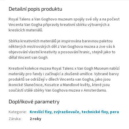
Detailní popis produktu
Royal Talens a Van Goghovo muzeum spojily své síly a na počest
Vincenta Van Gogha připravily kreativní sbírku výtvarných a
kreslicích materiálů.
Sbírka kreativních materiálů je inspirována barevnou paletou
některých mistrovských děl z Van Goghova muzea a zve vás k
objevování vlastní kreativity a posouvání hranic, stejně jako to
dělal Vincent van Gogh.
Kreativní kolekce muzea Royal Talens x Van Gogh Museum nabízí
materiály pro fandy i začínající a zkušené umělce. Vybrané barvy
produktů se odrážejí v dílech Vincenta van Gogha, jako jsou
ikonické Slunečnice, Kosatce a Mandlové květy, které jsou
součástí stálé sbírky Van Goghova muzea v Amsterdamu.
Doplňkové parametry
Kategorie
:
Kreslící fixy, zvýrazňovače, technické fixy, pera
Záruka
:
2 roky