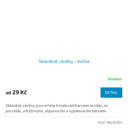
Skleněné závěsy - kočka
Skladem
29 Kč
od
DETAIL
Skleněné závěsy jsou určeny k malování barvami na sklo, na
porcelán, vitrážovými, slupovacími a vypalovacími barvami.
Kód:
94141001