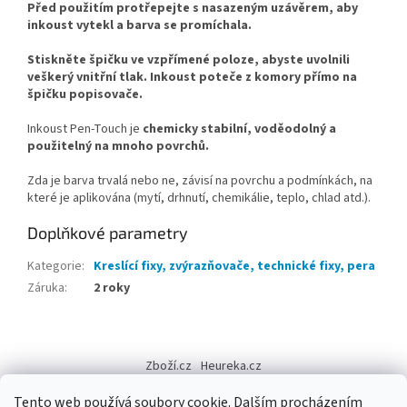
Před použitím protřepejte s nasazeným uzávěrem, aby
inkoust vytekl a barva se promíchala.
Stiskněte špičku ve vzpřímené poloze, abyste uvolnili
veškerý vnitřní tlak. Inkoust poteče z komory přímo na
špičku popisovače.
Inkoust Pen-Touch je
chemicky stabilní, voděodolný a
použitelný na mnoho povrchů.
Zda je barva trvalá nebo ne, závisí na povrchu a podmínkách, na
které je aplikována (mytí, drhnutí, chemikálie, teplo, chlad atd.).
Doplňkové parametry
Kategorie
:
Kreslící fixy, zvýrazňovače, technické fixy, pera
Záruka
:
2 roky
Z
á
Zboží.cz
Heureka.cz
p
a
Tento web používá soubory cookie. Dalším procházením