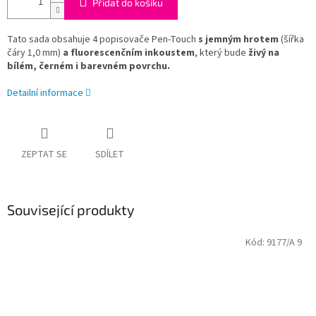
Přidat do košíku
Tato sada obsahuje 4 popisovače Pen-Touch
s jemným hrotem
(šířka
čáry 1,0 mm)
a fluorescenčním inkoustem
, který bude
živý na
bílém, černém i barevném povrchu.
Detailní informace
ZEPTAT SE
SDÍLET
Související produkty
Kód:
9177/A 9