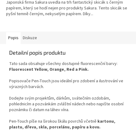
Japonská firma Sakura uvedla na trh fantastický skicák s černým
papírem, který se hodí nejen pro produkty Sakura. Tento skicák se
pyšní temně černým, nekyselým papírem. Díky...
Popis
Diskuze
Detailní popis produktu
Tato sada obsahuje všechny dostupné fluorescenční barvy:
Fluorescent Yellow, Orange, Red a Pink.
Popisovače Pen-Touch jsou ideální pro zdobení a ilustrování ve
výrazných barvách.
Dodejte svým projektům, dárkům, svátečním ozdobám,
pohlednicím a pozvánkám zvláštní nádech nebo napište osobní
poznámku či datum na láhev vína.
Pen-Touch píše na širokou škálu povrchů včetně
kartonu,
plastu, dřeva, skla, porcelánu, papíru a kovu.