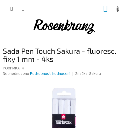
Přejít
NÁKUP
na
obsah
KOŠÍK
Sada Pen Touch Sakura - fluoresc.
fixy 1 mm - 4ks
POXPMKAF4
Průměrné
Neohodnoceno
Podrobnosti hodnocení
Značka:
Sakura
hodnocení
produktu
je
0,0
z
5
hvězdiček.