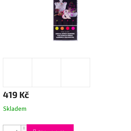
419 Kč
Měrná
Skladem
cena: