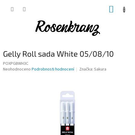
Přejít
NÁKUP
na
obsah
KOŠÍK
Gelly Roll sada White 05/08/10
POXPGBWH3C
Průměrné
Neohodnoceno
Podrobnosti hodnocení
Značka:
Sakura
hodnocení
produktu
je
0,0
z
5
hvězdiček.