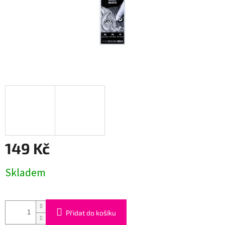
149 Kč
Měrná
Skladem
cena:
Přidat do košíku