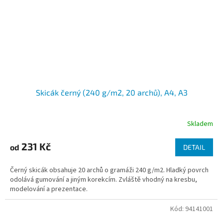
Skicák černý (240 g/m2, 20 archů), A4, A3
Skladem
231 Kč
od
DETAIL
Černý skicák obsahuje 20 archů o gramáži 240 g/m2. Hladký povrch
odolává gumování a jiným korekcím. Zvláště vhodný na kresbu,
modelování a prezentace.
Kód:
94141001