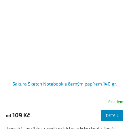
Sakura Sketch Notebook s černým papírem 140 gr.
Skladem
109 Kč
od
DETAIL
Japonská firma Sakura uvedla na trh fantastický skicák s černým