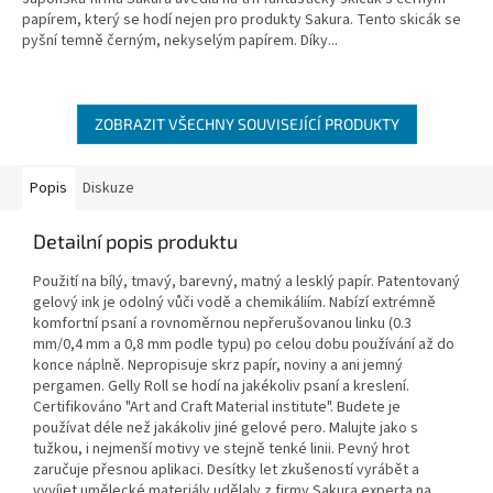
papírem, který se hodí nejen pro produkty Sakura. Tento skicák se
pyšní temně černým, nekyselým papírem. Díky...
ZOBRAZIT VŠECHNY SOUVISEJÍCÍ PRODUKTY
Popis
Diskuze
Detailní popis produktu
Použití na bílý, tmavý, barevný, matný a lesklý papír. Patentovaný
gelový ink je odolný vůči vodě a chemikáliím. Nabízí extrémně
komfortní psaní a rovnoměrnou nepřerušovanou linku (0.3
mm/0,4 mm a 0,8 mm podle typu) po celou dobu používání až do
konce náplně. Nepropisuje skrz papír, noviny a ani jemný
pergamen. Gelly Roll se hodí na jakékoliv psaní a kreslení.
Certifikováno "Art and Craft Material institute". Budete je
používat déle než jakákoliv jiné gelové pero. Malujte jako s
tužkou, i nejmenší motivy ve stejně tenké linii. Pevný hrot
zaručuje přesnou aplikaci. Desítky let zkušeností vyrábět a
vyvíjet umělecké materiály udělaly z firmy Sakura experta na