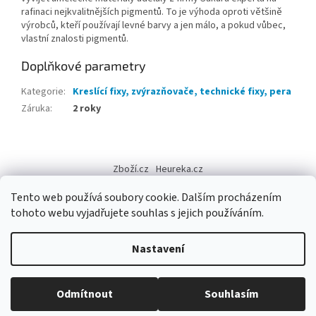
rafinaci nejkvalitnějších pigmentů. To je výhoda oproti většině
výrobců, kteří používají levné barvy a jen málo, a pokud vůbec,
vlastní znalosti pigmentů.
Doplňkové parametry
Kategorie
:
Kreslící fixy, zvýrazňovače, technické fixy, pera
Záruka
:
2 roky
Z
á
Zboží.cz
Heureka.cz
p
a
Tento web používá soubory cookie. Dalším procházením
t
tohoto webu vyjadřujete souhlas s jejich používáním.
í
Vytvořil Shoptet
Nastavení
Copyright 2026
Výtvarné potřeby - hedvábí.cz
. Všechna práva
Odmítnout
Souhlasím
vyhrazena.
Upravit nastavení cookies