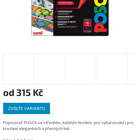
od
315 Kč
Měrná
ZVOLTE VARIANTU
cena:
Popisovač POSCA se středním, kulatým hrotem. pro vybarvování i pro
kreslení elegantních a přesných linií.