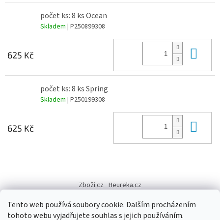
počet ks: 8 ks Ocean
Skladem
| P250899308
Do 
625 Kč
počet ks: 8 ks Spring
Skladem
| P250199308
Do 
625 Kč
Z
á
Zboží.cz
Heureka.cz
p
a
Tento web používá soubory cookie. Dalším procházením
t
tohoto webu vyjadřujete souhlas s jejich používáním.