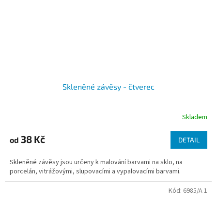
Skleněné závěsy - čtverec
Skladem
38 Kč
od
DETAIL
Skleněné závěsy jsou určeny k malování barvami na sklo, na
porcelán, vitrážovými, slupovacími a vypalovacími barvami.
Kód:
6985/A 1