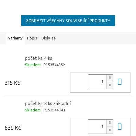
ZOBRAZIT VŠECHNY SOUVISEJÍCÍ PRODUKTY
Varianty
Popis
Diskuze
počet ks: 4 ks
Skladem
| P153544852
Do 
315 Kč
počet ks: 8 ks základní
Skladem
| P153544843
Do 
639 Kč