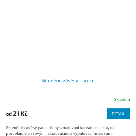
Skleněné závěsy - srdce
Skladem
21 Kč
od
DETAIL
Skleněné závěsy jsou určeny k malování barvami na sklo, na
porcelán, vitrážovými, slupovacími a vypalovacími barvami.