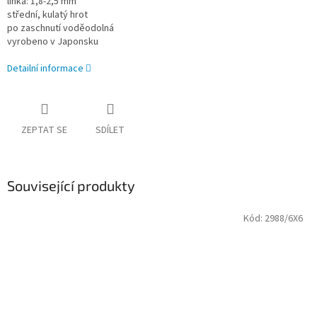
linka: 1,8-2,5 mm
střední, kulatý hrot
po zaschnutí voděodolná
vyrobeno v Japonsku
Detailní informace
ZEPTAT SE
SDÍLET
Související produkty
Kód:
2988/6X6