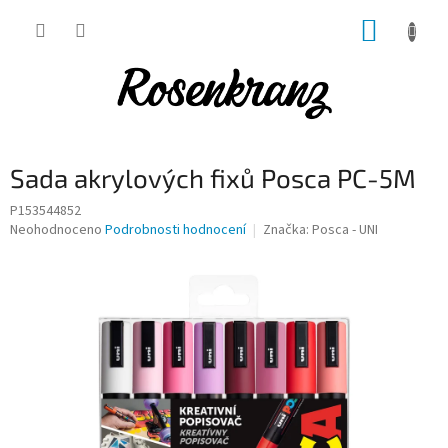
Přejít
NÁKUP
na
obsah
KOŠÍK
Sada akrylových fixů Posca PC-5M
P153544852
Průměrné
Neohodnoceno
Podrobnosti hodnocení
Značka:
Posca - UNI
hodnocení
produktu
je
0,0
z
5
hvězdiček.