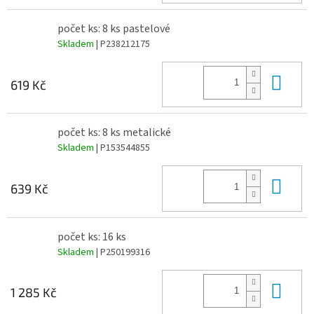
počet ks: 8 ks pastelové
Skladem
| P238212175
Do 
619 Kč
počet ks: 8 ks metalické
Skladem
| P153544855
Do 
639 Kč
počet ks: 16 ks
Skladem
| P250199316
Do 
1 285 Kč