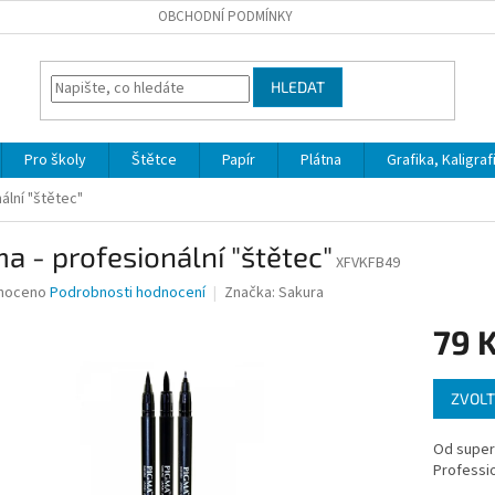
OBCHODNÍ PODMÍNKY
HLEDAT
Pro školy
Štětce
Papír
Plátna
Grafika, Kaligraf
ální "štětec"
a - profesionální "štětec"
XFVKFB49
né
noceno
Podrobnosti hodnocení
Značka:
Sakura
ní
79 
u
Měrná
ZVOLT
cena:
ek.
Od super 
Professio