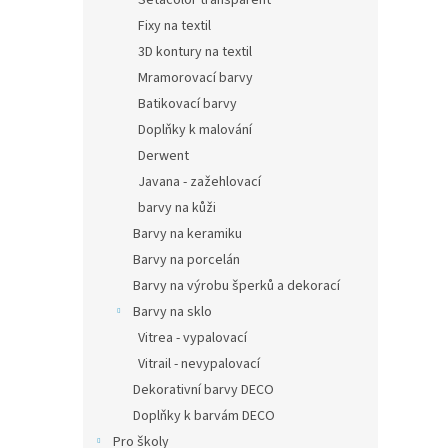
Setacolor transparent
Fixy na textil
3D kontury na textil
Mramorovací barvy
Batikovací barvy
Doplňky k malování
Derwent
Javana - zažehlovací
barvy na kůži
Barvy na keramiku
Barvy na porcelán
Barvy na výrobu šperků a dekorací
Barvy na sklo
Vitrea - vypalovací
Vitrail - nevypalovací
Dekorativní barvy DECO
Doplňky k barvám DECO
Pro školy