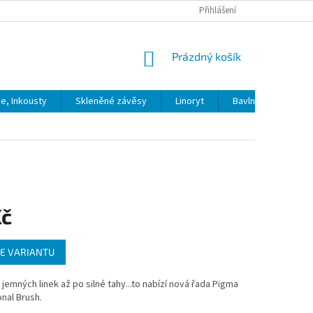
Přihlášení
NÁKUPNÍ
Prázdný košík
KOŠÍK
ie, Inkousty
Skleněné závěsy
Linoryt
Bavlna
Model
Kč
E VARIANTU
jemných linek až po silné tahy...to nabízí nová řada Pigma
nal Brush.