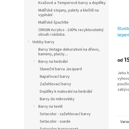
Kvašové a Temperové barvy a doplňky
Malířské stojany, palety a kleště na
vypínání
Malířské špachtle
Illust
ORIGIN Acrylics - 100% recyklovatelný
lepen
obsah i nádoba.
(250 
Hobby barvy
A3
Barvy Vintage dekorativní na dřevo,
kameny, plasty....
15
od
Barvy na hedvábí
Sluneční barva Jacquard
Jeho h
Napařovací barvy
vyhov
použív
Zažehlovací barvy
zabýva
Doplňky k malování na hedvábí
(inkous
Barvy do mikrovlnky
kuličko
Barvy na textil
Setacolor - zažehlovací barvy
Setacolor - suede
Varia