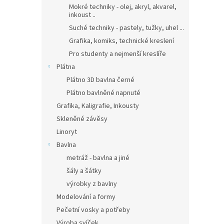
Mokré techniky - olej, akryl, akvarel,
inkoust ..
Suché techniky - pastely, tužky, uhel ...
Grafika, komiks, technické kreslení
Pro studenty a nejmenší kreslíře
Plátna
Plátno 3D bavlna černé
Plátno bavlněné napnuté
Grafika, Kaligrafie, Inkousty
Skleněné závěsy
Linoryt
Bavlna
metráž - bavlna a jiné
šály a šátky
výrobky z bavlny
Modelování a formy
Pečetní vosky a potřeby
Výroba svíček