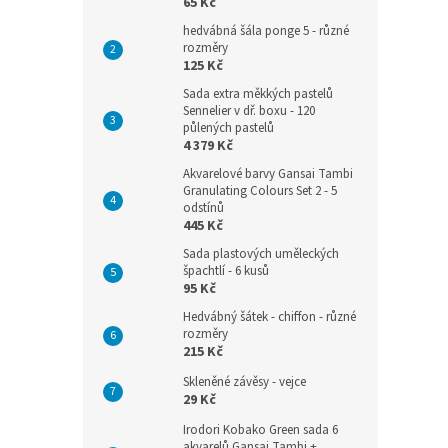
65 Kč
hedvábná šála ponge 5 - různé
rozměry
125 Kč
Sada extra měkkých pastelů
Sennelier v dř. boxu - 120
půlených pastelů
4 379 Kč
Akvarelové barvy Gansai Tambi
Granulating Colours Set 2 - 5
odstínů
445 Kč
Sada plastových uměleckých
špachtlí - 6 kusů
95 Kč
Hedvábný šátek - chiffon - různé
rozměry
215 Kč
Skleněné závěsy - vejce
29 Kč
Irodori Kobako Green sada 6
akvarelů Gansai Tambi +