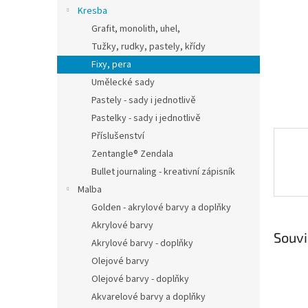
n
Kresba
e
Grafit, monolith, uhel,
l
Tužky, rudky, pastely, křídy
Fixy, pera
Umělecké sady
Pastely - sady i jednotlivě
Pastelky - sady i jednotlivě
Příslušenství
Zentangle® Zendala
Bullet journaling - kreativní zápisník
Malba
Golden - akrylové barvy a doplňky
Akrylové barvy
Souvi
Akrylové barvy - doplňky
Olejové barvy
Olejové barvy - doplňky
Akvarelové barvy a doplňky