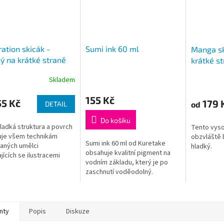
ration skicák -
Sumi ink 60 ml
Manga sk
ý na krátké straně
krátké s
g/m2, 12 archů), A4,
20 listů)
Skladem
155 Kč
5 Kč
179 
od
DETAIL
Do košíku
ladká struktura a povrch
Tento vysoc
uje všem technikám
obzvláště 
Sumi ink 60 ml od Kuretake
aných umělci
hladký.
obsahuje kvalitní pigment na
jících se ilustracemi
vodním základu, který je po
t, tužka, fix, plnící pero,
zaschnutí voděodolný.
vé pero,...)
nty
Popis
Diskuze