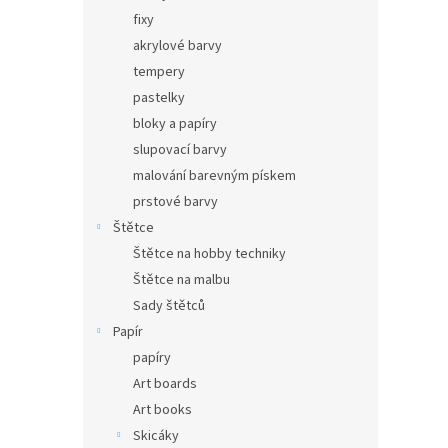
fixy
akrylové barvy
tempery
pastelky
bloky a papíry
slupovací barvy
malování barevným pískem
prstové barvy
Štětce
Štětce na hobby techniky
Štětce na malbu
Sady štětců
Papír
papíry
Art boards
Art books
Skicáky