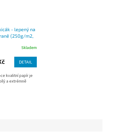
icák - lepený na
traně (250g/m2,
Skladem
Kč
DETAIL
e kvalitní papír je
bílý a extrémně