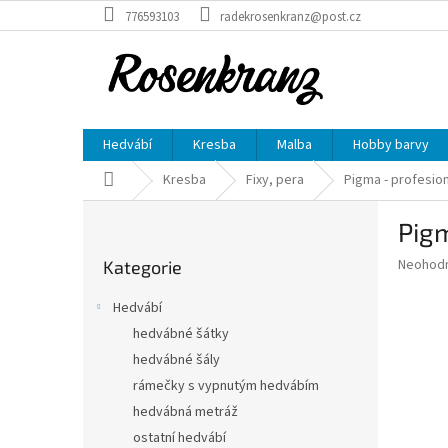
Přejít
776593103
radekrosenkranz@post.cz
na
obsah
Hedvábí
Kresba
Malba
Hobby barvy
Domů
Kresba
Fixy, pera
Pigma - profesion
P
Pigm
o
Přeskočit
s
Průměr
Neohod
Kategorie
kategorie
t
hodnoce
r
produkt
Hedvábí
a
je
hedvábné šátky
0,0
n
z
hedvábné šály
n
5
í
rámečky s vypnutým hedvábím
hvězdič
p
hedvábná metráž
a
ostatní hedvábí