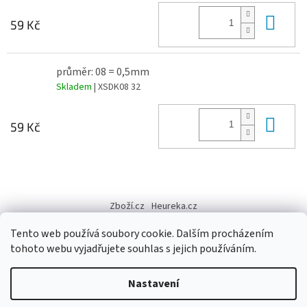
Do 
59 Kč
průměr: 08 = 0,5mm
Skladem
| XSDK08 32
Do 
59 Kč
Z
á
Zboží.cz
Heureka.cz
p
a
Tento web používá soubory cookie. Dalším procházením
t
tohoto webu vyjadřujete souhlas s jejich používáním.
í
Vytvořil Shoptet
Nastavení