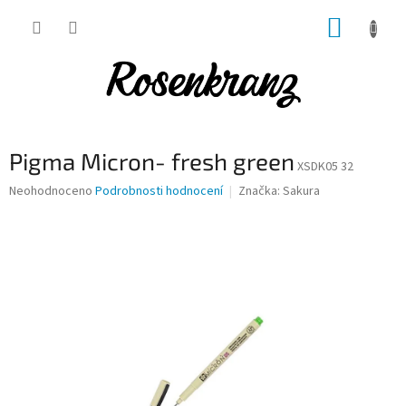
Přejít
NÁKUP
na
obsah
KOŠÍK
Pigma Micron- fresh green
XSDK05 32
Průměrné
Neohodnoceno
Podrobnosti hodnocení
Značka:
Sakura
hodnocení
produktu
je
0,0
z
5
hvězdiček.