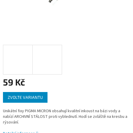
59 Kč
Měrná
ZVOLTE VARIANTU
cena:
Unikátní fixy PIGMA MICRON obsahují kvalitní inkoust na bázi vody a
nabízí ARCHIVNÍ STÁLOST proti vyblednutí. H
odí se zvláště na kresbu a
rýsování.