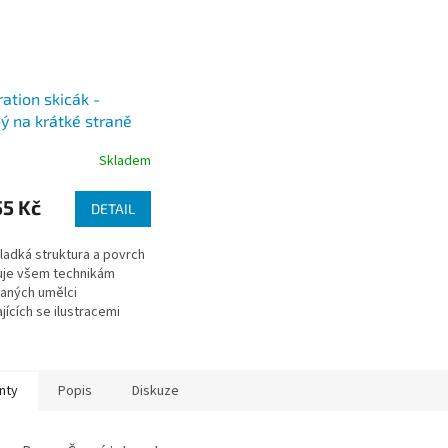
ration skicák -
ý na krátké straně
g/m2, 12 archů), A4,
Skladem
5 Kč
DETAIL
ladká struktura a povrch
uje všem technikám
aných umělci
jících se ilustracemi
t, tužka, fix, plnící pero,
vé pero,...)
nty
Popis
Diskuze