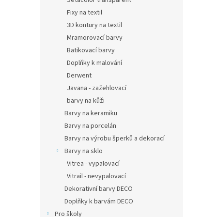
Setacolor transparent
Fixy na textil
3D kontury na textil
Mramorovací barvy
Batikovací barvy
Doplňky k malování
Derwent
Javana - zažehlovací
barvy na kůži
Barvy na keramiku
Barvy na porcelán
Barvy na výrobu šperků a dekorací
Barvy na sklo
Vitrea - vypalovací
Vitrail - nevypalovací
Dekorativní barvy DECO
Doplňky k barvám DECO
Pro školy