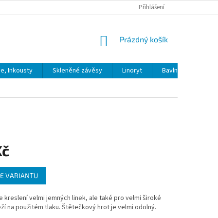
Přihlášení
NÁKUPNÍ
Prázdný košík
KOŠÍK
ie, Inkousty
Skleněné závěsy
Linoryt
Bavlna
Model
Kč
E VARIANTU
 kreslení velmi jemných linek, ale také pro velmi široké
eží na použitém tlaku. Štětečkový hrot je velmi odolný.