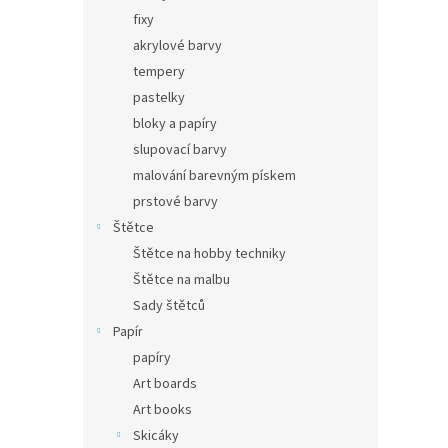
fixy
akrylové barvy
tempery
pastelky
bloky a papíry
slupovací barvy
malování barevným pískem
prstové barvy
Štětce
Štětce na hobby techniky
Štětce na malbu
Sady štětců
Papír
papíry
Art boards
Art books
Skicáky