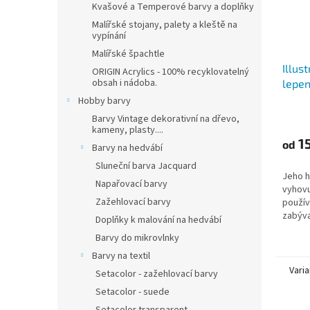
Kvašové a Temperové barvy a doplňky
Malířské stojany, palety a kleště na
vypínání
Malířské špachtle
Illust
ORIGIN Acrylics - 100% recyklovatelný
obsah i nádoba.
lepen
(250 
Hobby barvy
A3
Barvy Vintage dekorativní na dřevo,
kameny, plasty....
15
od
Barvy na hedvábí
Sluneční barva Jacquard
Jeho h
Napařovací barvy
vyhov
Zažehlovací barvy
použív
zabýva
Doplňky k malování na hedvábí
(inkous
Barvy do mikrovlnky
kuličko
Barvy na textil
Varia
Setacolor - zažehlovací barvy
Setacolor - suede