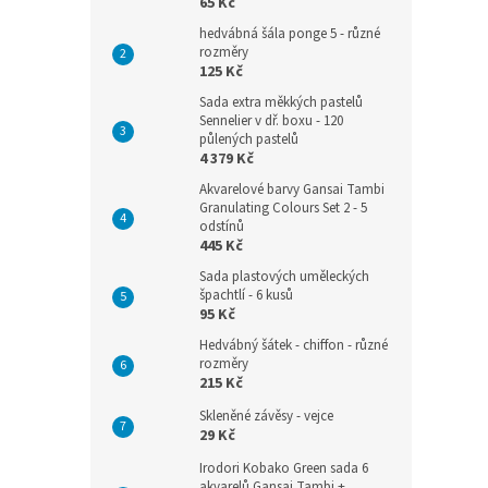
65 Kč
hedvábná šála ponge 5 - různé
rozměry
125 Kč
Sada extra měkkých pastelů
Sennelier v dř. boxu - 120
půlených pastelů
4 379 Kč
Akvarelové barvy Gansai Tambi
Granulating Colours Set 2 - 5
odstínů
445 Kč
Sada plastových uměleckých
špachtlí - 6 kusů
95 Kč
Hedvábný šátek - chiffon - různé
rozměry
215 Kč
Skleněné závěsy - vejce
29 Kč
Irodori Kobako Green sada 6
akvarelů Gansai Tambi +