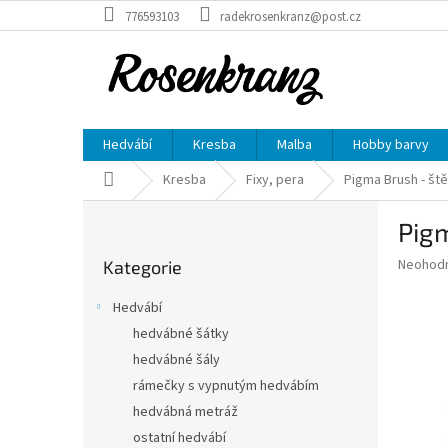
Přejít
776593103
radekrosenkranz@post.cz
na
obsah
Hedvábí
Kresba
Malba
Hobby barvy
Domů
Kresba
Fixy, pera
Pigma Brush - št
P
Pigm
o
Přeskočit
s
Průměr
Neohod
Kategorie
kategorie
t
hodnoce
r
produkt
Hedvábí
a
je
hedvábné šátky
0,0
n
z
hedvábné šály
n
5
í
rámečky s vypnutým hedvábím
hvězdič
p
hedvábná metráž
a
ostatní hedvábí