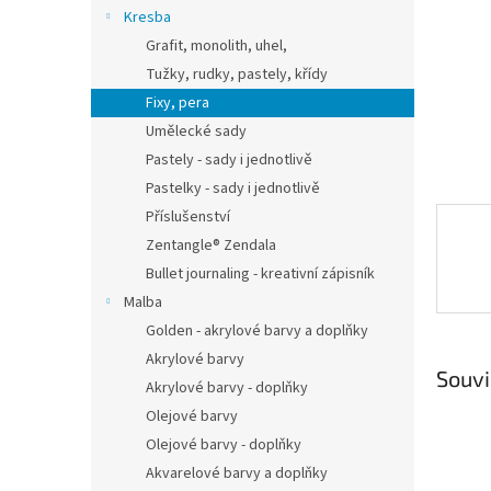
n
Kresba
e
Grafit, monolith, uhel,
l
Tužky, rudky, pastely, křídy
Fixy, pera
Umělecké sady
Pastely - sady i jednotlivě
Pastelky - sady i jednotlivě
Příslušenství
Zentangle® Zendala
Bullet journaling - kreativní zápisník
Malba
Golden - akrylové barvy a doplňky
Akrylové barvy
Souvi
Akrylové barvy - doplňky
Olejové barvy
Olejové barvy - doplňky
Akvarelové barvy a doplňky