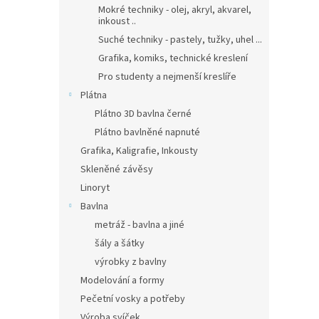
Mokré techniky - olej, akryl, akvarel,
inkoust ..
Suché techniky - pastely, tužky, uhel ...
Grafika, komiks, technické kreslení
Pro studenty a nejmenší kreslíře
Plátna
Plátno 3D bavlna černé
Plátno bavlněné napnuté
Grafika, Kaligrafie, Inkousty
Skleněné závěsy
Linoryt
Bavlna
metráž - bavlna a jiné
šály a šátky
výrobky z bavlny
Modelování a formy
Pečetní vosky a potřeby
Výroba svíček