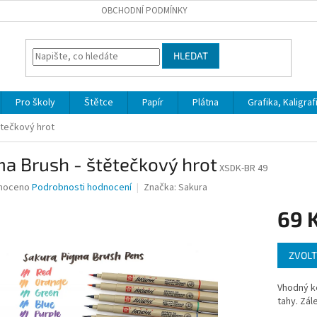
OBCHODNÍ PODMÍNKY
HLEDAT
Pro školy
Štětce
Papír
Plátna
Grafika, Kaligraf
ětečkový hrot
a Brush - štětečkový hrot
XSDK-BR 49
né
noceno
Podrobnosti hodnocení
Značka:
Sakura
ní
69 
u
Měrná
ZVOLT
cena:
ek.
Vhodný ke
tahy. Zál