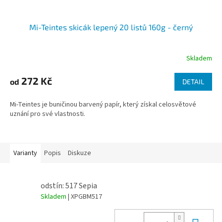
Mi-Teintes skicák lepený 20 listů 160g - černý
Skladem
272 Kč
od
DETAIL
Mi-Teintes je buničinou barvený papír, který získal celosvětové
uznání pro své vlastnosti.
Varianty
Popis
Diskuze
odstín: 517 Sepia
Skladem
| XPGBM517