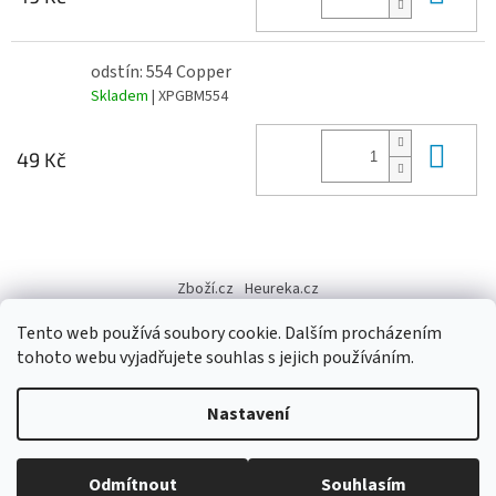
odstín: 554 Copper
Skladem
| XPGBM554
Do 
49 Kč
Z
á
Zboží.cz
Heureka.cz
p
a
Tento web používá soubory cookie. Dalším procházením
t
tohoto webu vyjadřujete souhlas s jejich používáním.
í
Vytvořil Shoptet
Nastavení
Copyright 2026
Výtvarné potřeby - hedvábí.cz
. Všechna práva
Odmítnout
Souhlasím
vyhrazena.
Upravit nastavení cookies