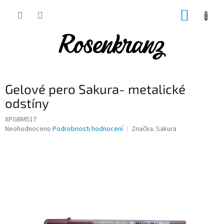
Přejít
NÁKUP
na
obsah
KOŠÍK
Gelové pero Sakura- metalické
odstíny
XPGBM517
Průměrné
Neohodnoceno
Podrobnosti hodnocení
Značka:
Sakura
hodnocení
produktu
je
0,0
z
5
hvězdiček.