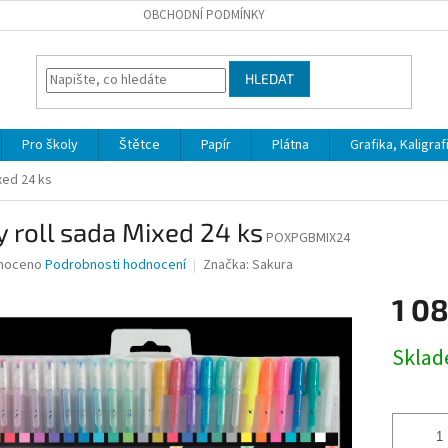
OBCHODNÍ PODMÍNKY
HLEDAT
Pro školy
Štětce
Papír
Plátna
Grafika, Kaligraf
xed 24 ks
y roll sada Mixed 24 ks
POXPGBMIX24
né
noceno
Podrobnosti hodnocení
Značka:
Sakura
ní
1 08
u
Měrná
Skla
cena:
ek.