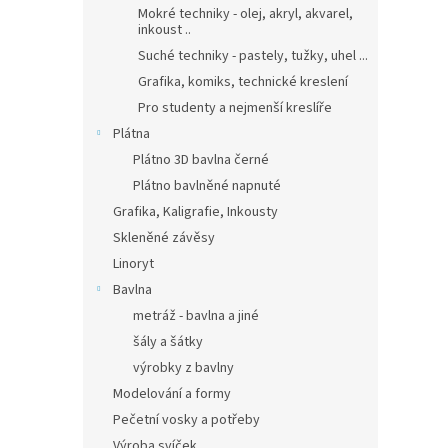
Mokré techniky - olej, akryl, akvarel,
inkoust ..
Suché techniky - pastely, tužky, uhel ...
Grafika, komiks, technické kreslení
Pro studenty a nejmenší kreslíře
Plátna
Plátno 3D bavlna černé
Plátno bavlněné napnuté
Grafika, Kaligrafie, Inkousty
Skleněné závěsy
Linoryt
Bavlna
metráž - bavlna a jiné
šály a šátky
výrobky z bavlny
Modelování a formy
Pečetní vosky a potřeby
Výroba svíček