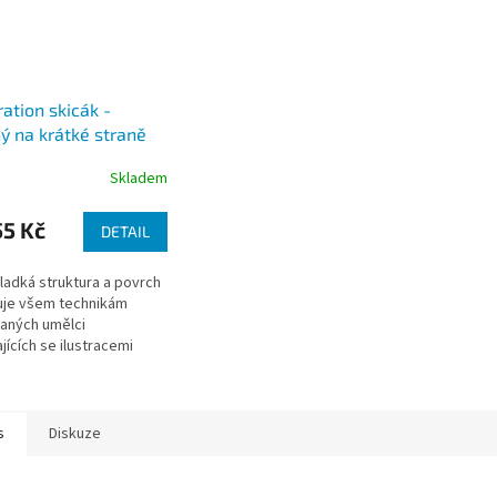
ration skicák -
ý na krátké straně
g/m2, 12 archů), A4,
Skladem
5 Kč
DETAIL
ladká struktura a povrch
uje všem technikám
aných umělci
jících se ilustracemi
t, tužka, fix, plnící pero,
vé pero,...)
s
Diskuze