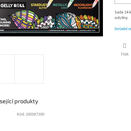
Sada 24 k
odstíny.
Detailní 
TISK
sející produkty
Kód:
200387200