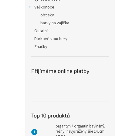
Velikonoce
obtisky
barvy na vajíčka
Ostatní
Dárkové vouchery
Značky
Přijímáme online platby
Top 10 produktů
organtýn / organtin bavlněný,
režný, nevysrážený šíře 145cm