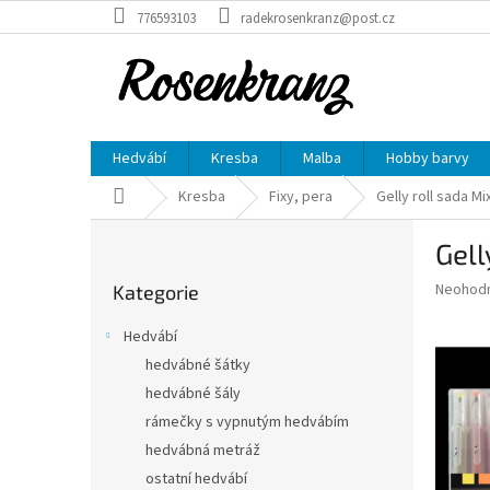
Přejít
776593103
radekrosenkranz@post.cz
na
obsah
Hedvábí
Kresba
Malba
Hobby barvy
Domů
Kresba
Fixy, pera
Gelly roll sada Mi
P
Gell
o
Přeskočit
s
Průměr
Neohod
Kategorie
kategorie
t
hodnoce
r
produkt
Hedvábí
a
je
hedvábné šátky
0,0
n
z
hedvábné šály
n
5
í
rámečky s vypnutým hedvábím
hvězdič
p
hedvábná metráž
a
ostatní hedvábí