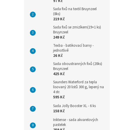
97 Kč
Sada fixů na textil Bruynzeel
(8ks)
219 Kč
Sada fixů se zmizíkem(19+1 ks)
Bruynzeel
249 Kč
Texba - batikovací barvy -
jednotlivě
26 Kč
Sada oboustranných fixů (20ks)
Bruynzeel
425 Kč
Saunders Waterford za tepla
lisovaný 20 listů 300 g, lepený na
4 str.
595 Kč
Sada Jolly Booster XL - 6 ks
158 Kč
Inktense - sada akvarelových
pastelek