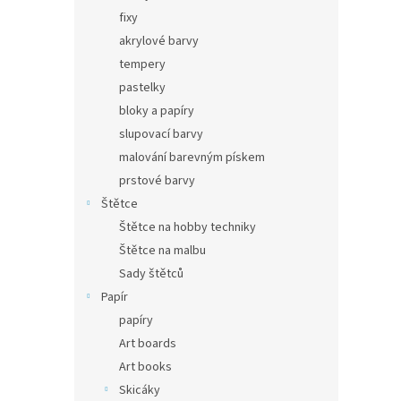
fixy
akrylové barvy
tempery
pastelky
bloky a papíry
slupovací barvy
malování barevným pískem
prstové barvy
Štětce
Štětce na hobby techniky
Štětce na malbu
Sady štětců
Papír
papíry
Art boards
Art books
Skicáky