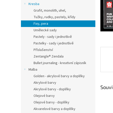
n
Kresba
e
Grafit, monolith, uhel,
l
Tužky, rudky, pastely, křídy
Fixy, pera
Umělecké sady
Pastely - sady i jednotlivě
Pastelky - sady i jednotlivě
Příslušenství
Zentangle® Zendala
Bullet journaling - kreativní zápisník
Malba
Golden - akrylové barvy a doplňky
Akrylové barvy
Souvi
Akrylové barvy - doplňky
Olejové barvy
Olejové barvy - doplňky
Akvarelové barvy a doplňky