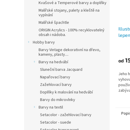
Kvašové a Temperové barvy a doplňky
Malířské stojany, palety a kleště na
vypínání
Malířské špachtle
Illust
ORIGIN Acrylics - 100% recyklovatelný
obsah i nádoba.
lepen
(250 
Hobby barvy
A3
Barvy Vintage dekorativní na dřevo,
kameny, plasty....
15
od
Barvy na hedvábí
Sluneční barva Jacquard
Jeho h
Napařovací barvy
vyhov
Zažehlovací barvy
použív
zabýva
Doplňky k malování na hedvábí
(inkous
Barvy do mikrovlnky
kuličko
Barvy na textil
Popi
Setacolor - zažehlovací barvy
Setacolor - suede