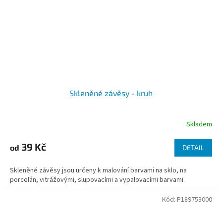
Skleněné závěsy - kruh
Skladem
39 Kč
od
DETAIL
Skleněné závěsy jsou určeny k malování barvami na sklo, na
porcelán, vitrážovými, slupovacími a vypalovacími barvami.
Kód:
P189753000