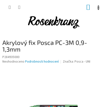
Přejít
NÁKUP
na
obsah
KOŠÍK
Akrylový fix Posca PC-3M 0,9-
1,3mm
P284935000
Průměrné
Neohodnoceno
Podrobnosti hodnocení
Značka:
Posca - UNI
hodnocení
produktu
je
0,0
z
5
hvězdiček.