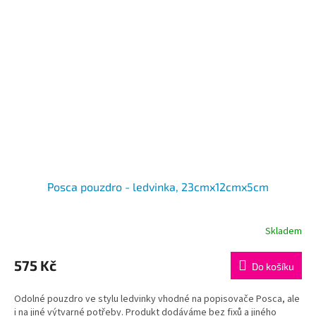
Posca pouzdro - ledvinka, 23cmx12cmx5cm
Skladem
575 Kč
Do košíku
Odolné pouzdro ve stylu ledvinky vhodné na popisovače Posca, ale
i na jiné výtvarné potřeby. Produkt dodáváme bez fixů a jiného