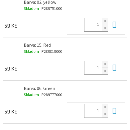
Barva: 02. yellow
Skladem
| P289751000
Do 
59 Kč
Barva: 15. Red
Skladem
| P289819000
Do 
59 Kč
Barva: 06. Green
Skladem
| P289777000
Do 
59 Kč