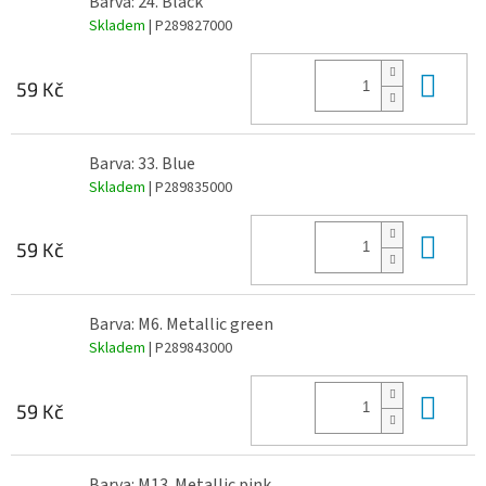
Barva: 24. Black
Skladem
| P289827000
Do 
59 Kč
Barva: 33. Blue
Skladem
| P289835000
Do 
59 Kč
Barva: M6. Metallic green
Skladem
| P289843000
Do 
59 Kč
Barva: M13. Metallic pink