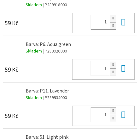
Skladem
| P289918000
Do 
59 Kč
Barva: P6. Aqua green
Skladem
| P289926000
Do 
59 Kč
Barva: P11. Lavender
Skladem
| P289934000
Do 
59 Kč
Barva: 51. Light pink