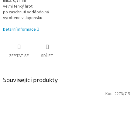
linka: 0,7 mm
velmi tenký hrot
po zaschnutí voděodolná
vyrobeno v Japonsku
Detailní informace
ZEPTAT SE
SDÍLET
Související produkty
Kód:
2273/7-5