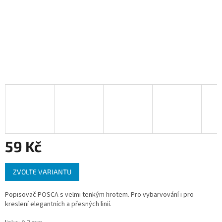
59 Kč
Měrná
ZVOLTE VARIANTU
cena:
Popisovač POSCA s velmi tenkým hrotem. Pro vybarvování i pro
kreslení elegantních a přesných linií.