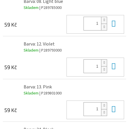
Barva: 08. Light blue
Skladem
| P289785000
Do 
59 Kč
Barva: 12. Violet
Skladem
| P289793000
Do 
59 Kč
Barva: 13. Pink
Skladem
| P289801000
Do 
59 Kč