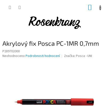
Přejít
NÁKUP
na
obsah
KOŠÍK
Akrylový fix Posca PC-1MR 0,7mm
P289702000
Průměrné
Neohodnoceno
Podrobnosti hodnocení
Značka:
Posca - UNI
hodnocení
produktu
je
0,0
z
5
hvězdiček.