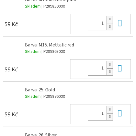
Skladem
| P289850000
Do 
59 Kč
Barva: M15. Mettalic red
Skladem
| P289868000
Do 
59 Kč
Barva: 25. Gold
Skladem
| P289876000
Do 
59 Kč
Barva: 26. Silver