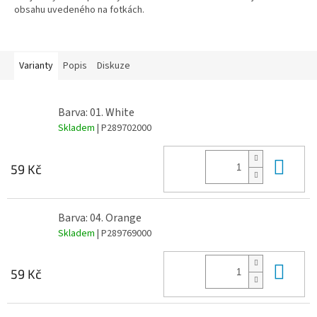
obsahu uvedeného na fotkách.
Varianty
Popis
Diskuze
Barva: 01. White
Skladem
| P289702000
Do 
59 Kč
Barva: 04. Orange
Skladem
| P289769000
Do 
59 Kč