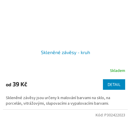
Skleněné závěsy - kruh
Skladem
39 Kč
od
DETAIL
Skleněné závěsy jsou určeny k malování barvami na sklo, na
porcelán, vitrážovými, slupovacími a vypalovacími barvami.
Kód:
P302422023