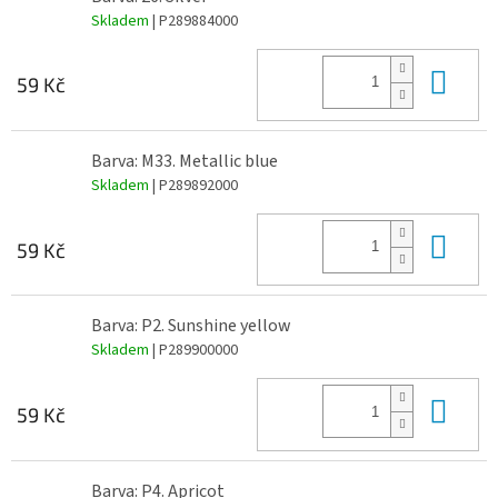
Skladem
| P289884000
Do 
59 Kč
Barva: M33. Metallic blue
Skladem
| P289892000
Do 
59 Kč
Barva: P2. Sunshine yellow
Skladem
| P289900000
Do 
59 Kč
Barva: P4. Apricot