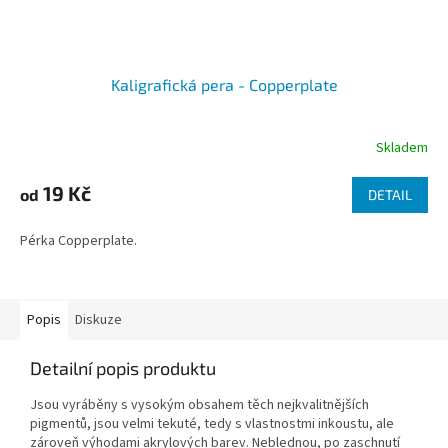
Kaligrafická pera - Copperplate
Skladem
19 Kč
od
DETAIL
Pérka Copperplate.
Popis
Diskuze
Detailní popis produktu
Jsou vyráběny s vysokým obsahem těch nejkvalitnějších
pigmentů, jsou velmi tekuté, tedy s vlastnostmi inkoustu, ale
zároveň výhodami akrylových barev. Neblednou, po zaschnutí