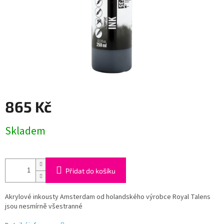
865 Kč
Měrná
Skladem
cena:
Přidat do košíku
Akrylové inkousty Amsterdam od holandského výrobce Royal Talens
jsou nesmírně všestranné