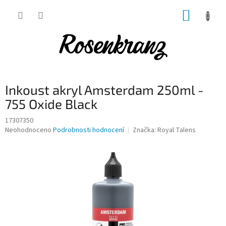
Přejít
NÁKUP
na
obsah
KOŠÍK
Inkoust akryl Amsterdam 250ml -
755 Oxide Black
17307350
Průměrné
Neohodnoceno
Podrobnosti hodnocení
Značka:
Royal Talens
hodnocení
produktu
je
0,0
z
5
hvězdiček.