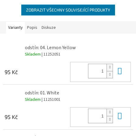
ZOBRAZIT VŠECHNY SOUVISEJÍCÍ PRODUKTY
Varianty
Popis
Diskuze
odstín: 04. Lemon Yellow
Skladem
| 11252051
Do 
95 Kč
odstín: 01. White
Skladem
| 11251001
Do 
95 Kč