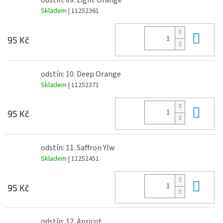
odstín: 09. Light Orange
Skladem
| 11252361
Do 
95 Kč
odstín: 10. Deep Orange
Skladem
| 11252371
Do 
95 Kč
odstín: 11. Saffron Ylw
Skladem
| 11252451
Do 
95 Kč
odstín: 12. Apricot