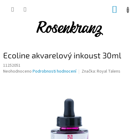
Přejít
NÁKUP
na
obsah
KOŠÍK
Ecoline akvarelový inkoust 30ml
11252051
Průměrné
Neohodnoceno
Podrobnosti hodnocení
Značka:
Royal Talens
hodnocení
produktu
je
0,0
z
5
hvězdiček.