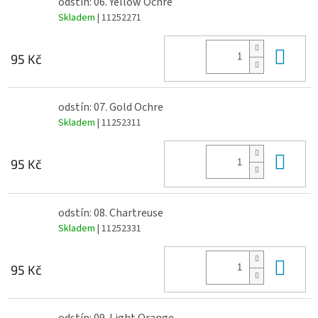
odstín: 06. Yellow Ochre
Skladem
| 11252271
Do 
95 Kč
odstín: 07. Gold Ochre
Skladem
| 11252311
Do 
95 Kč
odstín: 08. Chartreuse
Skladem
| 11252331
Do 
95 Kč