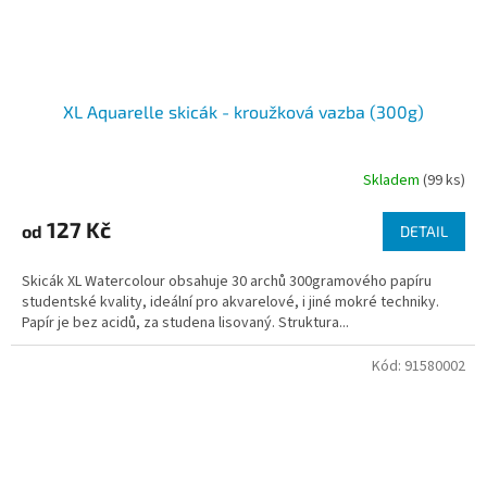
XL Aquarelle skicák - kroužková vazba (300g)
Skladem
(99 ks)
127 Kč
od
DETAIL
Skicák XL Watercolour obsahuje 30 archů 300gramového papíru
studentské kvality, ideální pro akvarelové, i jiné mokré techniky.
Papír je bez acidů, za studena lisovaný. Struktura...
Kód:
91580002