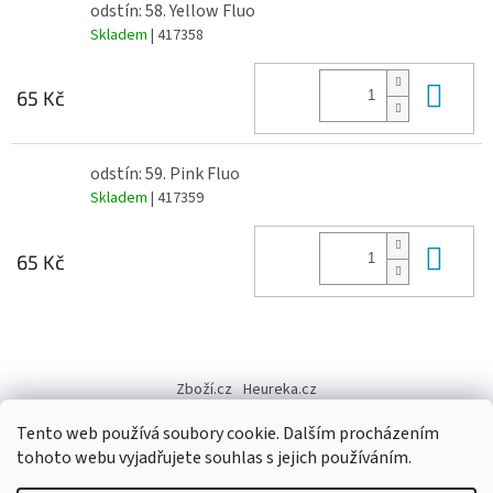
odstín: 58. Yellow Fluo
Skladem
| 417358
Do 
65 Kč
odstín: 59. Pink Fluo
Skladem
| 417359
Do 
65 Kč
Z
á
Zboží.cz
Heureka.cz
p
a
Tento web používá soubory cookie. Dalším procházením
t
tohoto webu vyjadřujete souhlas s jejich používáním.
í