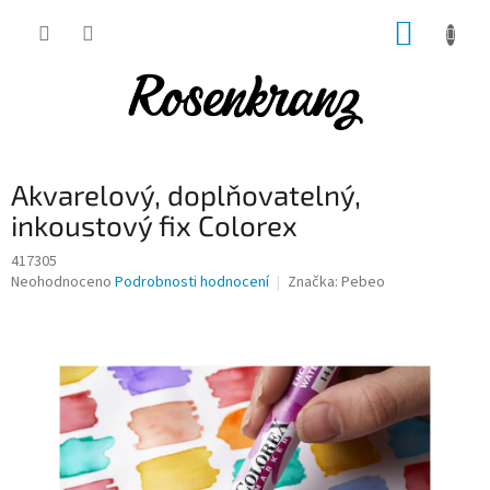
Přejít
NÁKUP
na
obsah
KOŠÍK
Akvarelový, doplňovatelný,
inkoustový fix Colorex
417305
Průměrné
Neohodnoceno
Podrobnosti hodnocení
Značka:
Pebeo
hodnocení
produktu
je
0,0
z
5
hvězdiček.