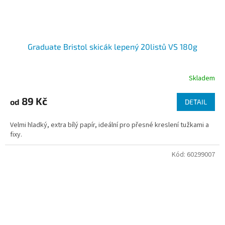
Graduate Bristol skicák lepený 20listů VS 180g
Skladem
89 Kč
od
DETAIL
Velmi hladký, extra bílý papír, ideální pro přesné kreslení tužkami a
fixy.
Kód:
60299007