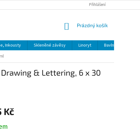
Přihlášení
NÁKUPNÍ
Prázdný košík
KOŠÍK
ie, Inkousty
Skleněné závěsy
Linoryt
Bavlna
Model
ml
Drawing & Lettering, 6 x 30
5 Kč
dem