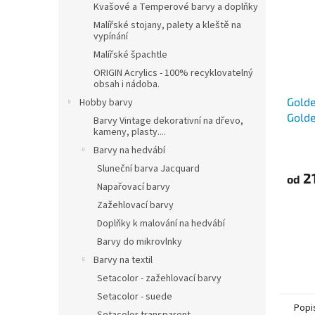
Kvašové a Temperové barvy a doplňky
Malířské stojany, palety a kleště na
vypínání
Malířské špachtle
ORIGIN Acrylics - 100% recyklovatelný
obsah i nádoba.
Golde
Hobby barvy
Golde
Barvy Vintage dekorativní na dřevo,
kameny, plasty....
Barvy na hedvábí
Sluneční barva Jacquard
2
od
Napařovací barvy
Zažehlovací barvy
Doplňky k malování na hedvábí
Barvy do mikrovlnky
Barvy na textil
Setacolor - zažehlovací barvy
Setacolor - suede
Popi