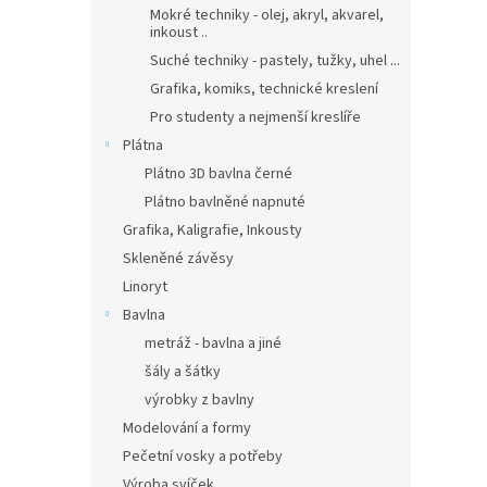
Mokré techniky - olej, akryl, akvarel,
inkoust ..
Suché techniky - pastely, tužky, uhel ...
Grafika, komiks, technické kreslení
Pro studenty a nejmenší kreslíře
Plátna
Plátno 3D bavlna černé
Plátno bavlněné napnuté
Grafika, Kaligrafie, Inkousty
Skleněné závěsy
Linoryt
Bavlna
metráž - bavlna a jiné
šály a šátky
výrobky z bavlny
Modelování a formy
Pečetní vosky a potřeby
Výroba svíček