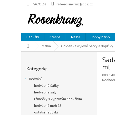
Přejít
776593103
radekrosenkranz@post.cz
na
obsah
Hedvábí
Kresba
Malba
Hobby barvy
Domů
Malba
Golden - akrylové barvy a doplňky
P
Sada
o
Přeskočit
s
ml
Kategorie
kategorie
t
0000948
r
Hedvábí
Průměr
Neohod
a
hodnoce
hedvábné šátky
n
produkt
hedvábné šály
n
je
í
rámečky s vypnutým hedvábím
0,0
z
p
hedvábná metráž
5
a
ostatní hedvábí
hvězdič