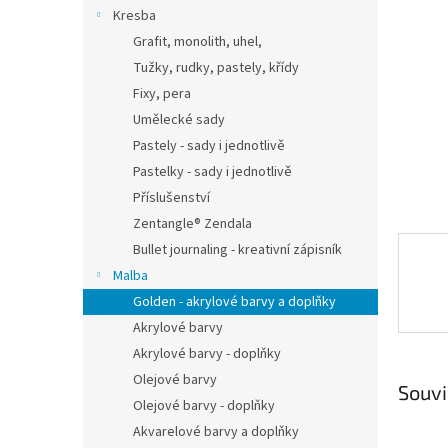
n
Kresba
e
Grafit, monolith, uhel,
l
Tužky, rudky, pastely, křídy
Fixy, pera
Umělecké sady
Pastely - sady i jednotlivě
Pastelky - sady i jednotlivě
Příslušenství
Zentangle® Zendala
Bullet journaling - kreativní zápisník
Malba
Golden - akrylové barvy a doplňky
Akrylové barvy
Akrylové barvy - doplňky
Olejové barvy
Souvi
Olejové barvy - doplňky
Akvarelové barvy a doplňky