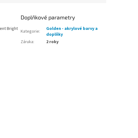
Doplňkové parametry
ent Bright
Golden - akrylové barvy a
Kategorie
:
doplňky
Záruka
:
2 roky