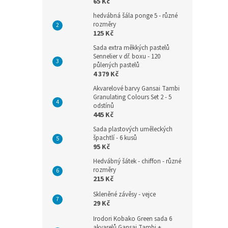
65 Kč
hedvábná šála ponge 5 - různé
rozměry
125 Kč
Sada extra měkkých pastelů
Sennelier v dř. boxu - 120
půlených pastelů
4 379 Kč
Akvarelové barvy Gansai Tambi
Granulating Colours Set 2 - 5
odstínů
445 Kč
Sada plastových uměleckých
špachtlí - 6 kusů
95 Kč
Hedvábný šátek - chiffon - různé
rozměry
215 Kč
Skleněné závěsy - vejce
29 Kč
Irodori Kobako Green sada 6
akvarelů Gansai Tambi +