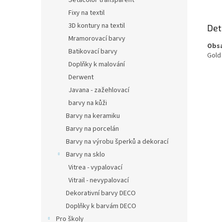
Setacolor transparent
Fixy na textil
3D kontury na textil
Det
Mramorovací barvy
Obsa
Batikovací barvy
Gold 
Doplňky k malování
Derwent
Javana - zažehlovací
barvy na kůži
Barvy na keramiku
Barvy na porcelán
Barvy na výrobu šperků a dekorací
Barvy na sklo
Vitrea - vypalovací
Vitrail - nevypalovací
Dekorativní barvy DECO
Doplňky k barvám DECO
Pro školy