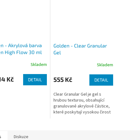
n - Akrylová barva
Golden - Clear Granular
n High Flow 30 ml
Gel
Skladem
Skladem
14 Kč
555 Kč
DETAIL
DETAIL
Clear Granular Gel je gel s
hrubou texturou, obsahující
granulované akrylové částice,
které poskytují vysokou čirost
a odolnost.
s
Diskuze