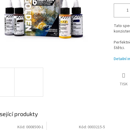
Tato spec
konzisten
Perfektně
štětci.
Detailní 
TISK
sející produkty
Kód:
0008500-1
Kód:
0003215-5