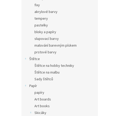
fixy
akrylové barvy
tempery
pastelky
bloky a papíry
slupovací barvy
malování barevným pískem
prstové barvy
Štětce
Štětce na hobby techniky
Štětce na malbu
Sady štětců
Papír
papíry
Art boards
Art books
Skicáky