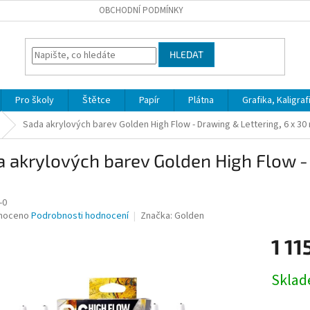
OBCHODNÍ PODMÍNKY
HLEDAT
Pro školy
Štětce
Papír
Plátna
Grafika, Kaligraf
Sada akrylových barev Golden High Flow - Drawing & Lettering, 6 x 30 
 akrylových barev Golden High Flow - 
-0
né
noceno
Podrobnosti hodnocení
Značka:
Golden
ní
1 11
u
Měrná
Skla
cena:
ek.