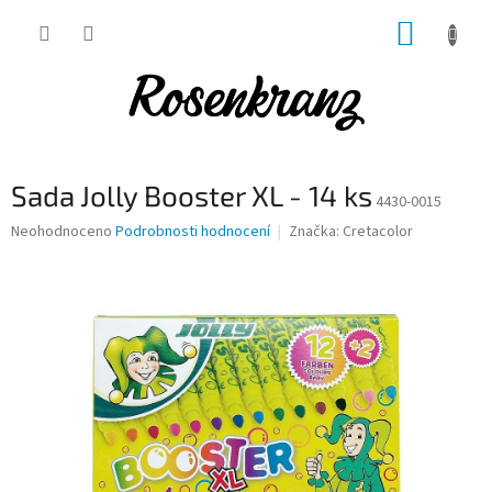
Přejít
NÁKUP
na
obsah
KOŠÍK
Sada Jolly Booster XL - 14 ks
4430-0015
Průměrné
Neohodnoceno
Podrobnosti hodnocení
Značka:
Cretacolor
hodnocení
produktu
je
0,0
z
5
hvězdiček.