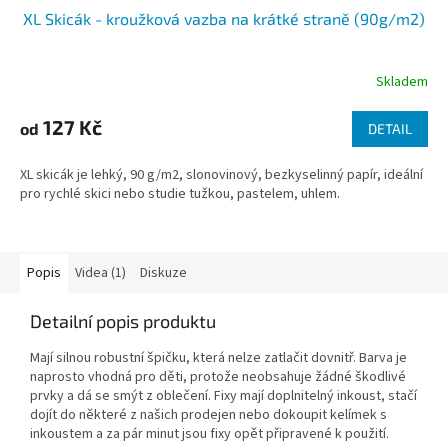
XL Skicák - kroužková vazba na krátké straně (90g/m2)
Skladem
127 Kč
od
DETAIL
XL skicák je lehký, 90 g/m2, slonovinový, bezkyselinný papír, ideální
pro rychlé skici nebo studie tužkou, pastelem, uhlem.
Popis
Videa (1)
Diskuze
Detailní popis produktu
Mají silnou robustní špičku, která nelze zatlačit dovnitř. Barva je
naprosto vhodná pro děti, protože neobsahuje žádné škodlivé
prvky a dá se smýt z oblečení. Fixy mají doplnitelný inkoust, stačí
dojít do některé z našich prodejen nebo dokoupit kelímek s
inkoustem a za pár minut jsou fixy opět připravené k použití.