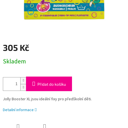
305 Kč
Měrná
Skladem
cena:
Přidat do košíku
Jolly Booster XL jsou ideální fixy pro předškolní děti.
Detailní informace