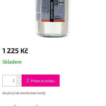
1 225 Kč
Měrná
Skladem
cena:
Přidat do košíku
Akrylový lak Amsterdam lesklý