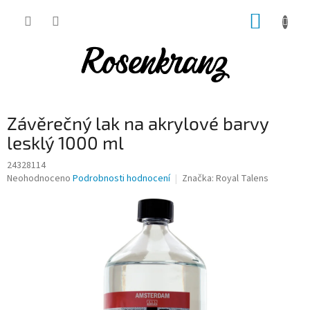
Přejít
NÁKUP
na
obsah
KOŠÍK
Závěrečný lak na akrylové barvy
lesklý 1000 ml
24328114
Průměrné
Neohodnoceno
Podrobnosti hodnocení
Značka:
Royal Talens
hodnocení
produktu
je
0,0
z
5
hvězdiček.