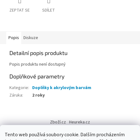
ZEPTAT SE
SDÍLET
Popis
Diskuze
Detailní popis produktu
Popis produktu není dostupný
Doplňkové parametry
Kategorie
:
Doplňky k akrylovým barvám
Záruka
:
2 roky
Z
á
Zboží.cz
Heureka.cz
p
a
Tento web používá soubory cookie. Dalším procházením