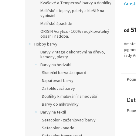
Kvašové a Temperové barvy a doplňky
Amst
ml
Malířské stojany, palety a kleště na
vypínání
Malířské špachtle
51
od
ORIGIN Acrylics - 100% recyklovatelný
obsah i nádoba.
Amster
Hobby barvy
pigmen
Barvy Vintage dekorativní na dřevo,
řady 
kameny, plasty....
Barvy na hedvábí
Sluneční barva Jacquard
Popi
Napařovací barvy
Zažehlovací barvy
Doplňky k malování na hedvábí
Det
Barvy do mikrovlnky
Popi
Barvy na textil
Setacolor - zažehlovací barvy
Setacolor - suede