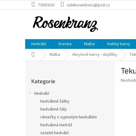
Přejít
776593103
radekrosenkranz@post.cz
na
obsah
Hedvábí
Kresba
Malba
Hobby barvy
Domů
Malba
Akrylové barvy - doplňky
Tek
P
Tek
o
Přeskočit
s
Průměr
Neohod
Kategorie
kategorie
t
hodnoce
r
produkt
Hedvábí
a
je
hedvábné šátky
0,0
n
z
hedvábné šály
n
5
í
rámečky s vypnutým hedvábím
hvězdič
p
hedvábná metráž
a
ostatní hedvábí