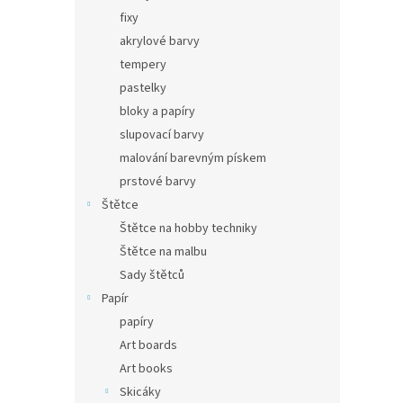
fixy
akrylové barvy
tempery
pastelky
bloky a papíry
slupovací barvy
malování barevným pískem
prstové barvy
Štětce
Štětce na hobby techniky
Štětce na malbu
Sady štětců
Papír
papíry
Art boards
Art books
Skicáky