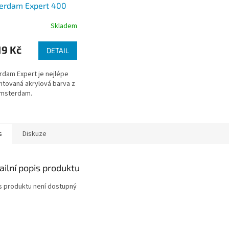
erdam Expert 400
Skladem
9 Kč
DETAIL
dam Expert je nejlépe
tovaná akrylová barva z
Amsterdam.
s
Diskuze
ailní popis produktu
s produktu není dostupný