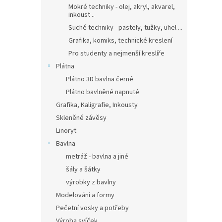
Mokré techniky - olej, akryl, akvarel,
inkoust ..
Suché techniky - pastely, tužky, uhel ...
Grafika, komiks, technické kreslení
Pro studenty a nejmenší kreslíře
Plátna
Plátno 3D bavlna černé
Plátno bavlněné napnuté
Grafika, Kaligrafie, Inkousty
Skleněné závěsy
Linoryt
Bavlna
metráž - bavlna a jiné
šály a šátky
výrobky z bavlny
Modelování a formy
Pečetní vosky a potřeby
Výroba svíček