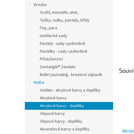
n
Kresba
e
Grafit, monolith, uhel,
l
Tužky, rudky, pastely, křídy
Fixy, pera
Umělecké sady
Pastely - sady i jednotlivě
Pastelky - sady i jednotlivě
Příslušenství
Zentangle® Zendala
Souvi
Bullet journaling - kreativní zápisník
Malba
Golden - akrylové barvy a doplňky
Akrylové barvy
Akrylové barvy - doplňky
Olejové barvy
Olejové barvy - doplňky
Akvarelové barvy a doplňky
Akryl