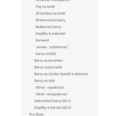
Setacolor transparent
Fixy na textil
3D kontury na textil
Mramorovací barvy
Batikovací barvy
Doplňky k malování
Derwent
Javana - zažehlovací
barvy na kůži
Barvy na keramiku
Barvy na porcelán
Barvy na výrobu šperků a dekorací
Barvy na sklo
Vitrea - vypalovací
Vitrail - nevypalovací
Dekorativní barvy DECO
Doplňky k barvám DECO
Pro školy