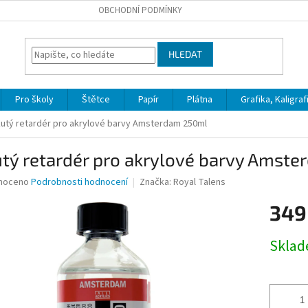
OBCHODNÍ PODMÍNKY
HLEDAT
Pro školy
Štětce
Papír
Plátna
Grafika, Kaligraf
utý retardér pro akrylové barvy Amsterdam 250ml
utý retardér pro akrylové barvy Amst
né
noceno
Podrobnosti hodnocení
Značka:
Royal Talens
ní
349
u
Měrná
Skla
cena:
ek.