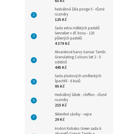
65 Kč
hedvábná šála ponge 5 - různé
rozměry
125 Kč
Sada extra měkkých pastelů
Sennelier v dř. boxu - 120
půlených pastelů
4 379 Kč
Akvarelové barvy Gansai Tambi
Granulating Colours Set 2 - 5
odstínů
445 Kč
Sada plastových uměleckých
špachtlí - 6 kusů
95 Kč
Hedvábný šátek - chiffon - různé
rozměry
215 Kč
Skleněné závěsy - vejce
29 Kč
Irodori Kobako Green sada 6
akvarelů Gansai Tambi +