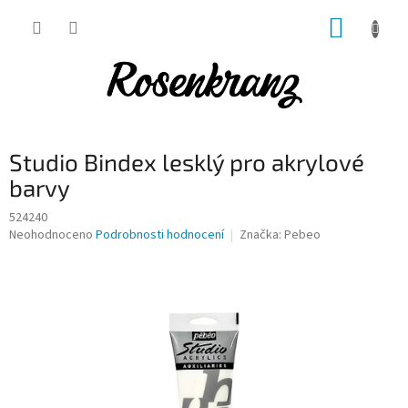
Přejít
NÁKUP
na
obsah
KOŠÍK
Studio Bindex lesklý pro akrylové
barvy
524240
Průměrné
Neohodnoceno
Podrobnosti hodnocení
Značka:
Pebeo
hodnocení
produktu
je
0,0
z
5
hvězdiček.