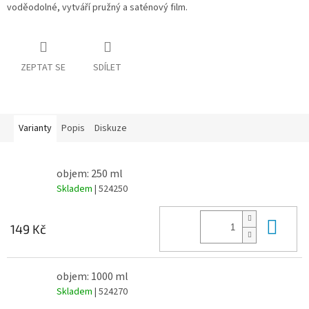
voděodolné, vytváří pružný a saténový film.
ZEPTAT SE
SDÍLET
Varianty
Popis
Diskuze
objem: 250 ml
Skladem
| 524250
Do 
149 Kč
objem: 1000 ml
Skladem
| 524270