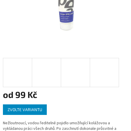
od
99 Kč
Měrná
ZVOLTE VARIANTU
cena:
Nežloutnoucí, vodou ředitelné pojidlo umožňující kolážovou a
vykládanou práci všech druhů. Po zaschnutí dokonale průsvitné a