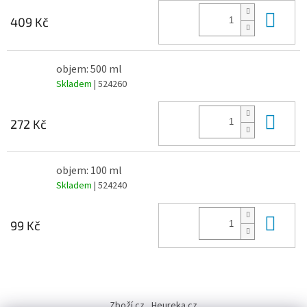
Do 
409 Kč
objem: 500 ml
Skladem
| 524260
Do 
272 Kč
objem: 100 ml
Skladem
| 524240
Do 
99 Kč
Z
á
Zboží.cz
Heureka.cz