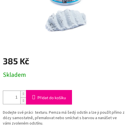
385 Kč
Měrná
Skladem
cena:
Přidat do košíku
Dodejte své práci texturu. Pemza má šedý odstín a lze ji použít přímo z
dózy samostatně, přemalovat nebo smíchat s barvou a nanášet ve
vámi zvoleném odstínu.