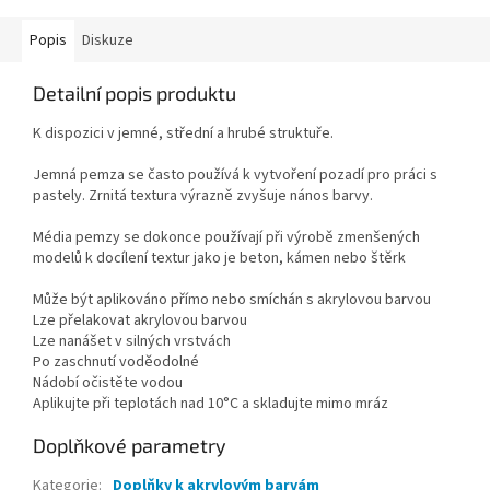
Popis
Diskuze
Detailní popis produktu
K dispozici v jemné, střední a hrubé struktuře.
Jemná pemza se často používá k vytvoření pozadí pro práci s
pastely. Zrnitá textura výrazně zvyšuje nános barvy.
Média pemzy se dokonce používají při výrobě zmenšených
modelů k docílení textur jako je beton, kámen nebo štěrk
Může být aplikováno přímo nebo smíchán s akrylovou barvou
Lze přelakovat akrylovou barvou
Lze nanášet v silných vrstvách
Po zaschnutí voděodolné
Nádobí očistěte vodou
Aplikujte při teplotách nad 10°C a skladujte mimo mráz
Doplňkové parametry
Kategorie
:
Doplňky k akrylovým barvám