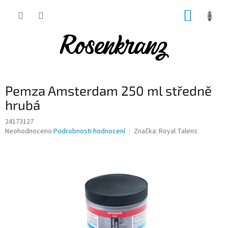
Přejít
NÁKUP
na
obsah
KOŠÍK
Pemza Amsterdam 250 ml středně
hrubá
24173127
Průměrné
Neohodnoceno
Podrobnosti hodnocení
Značka:
Royal Talens
hodnocení
produktu
je
0,0
z
5
hvězdiček.