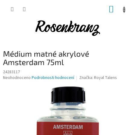
Přejít
NÁKUP
na
obsah
KOŠÍK
Médium matné akrylové
Amsterdam 75ml
24283117
Průměrné
Neohodnoceno
Podrobnosti hodnocení
Značka:
Royal Talens
hodnocení
produktu
je
0,0
z
5
hvězdiček.