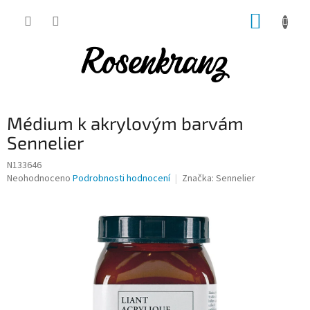
Přejít
NÁKUP
na
obsah
KOŠÍK
Médium k akrylovým barvám
Sennelier
N133646
Průměrné
Neohodnoceno
Podrobnosti hodnocení
Značka:
Sennelier
hodnocení
produktu
je
0,0
z
5
hvězdiček.