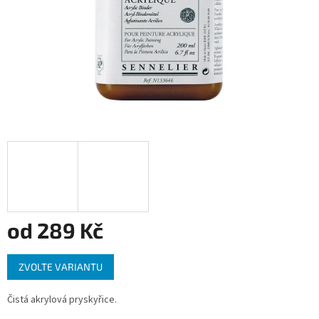
od
289 Kč
Měrná
ZVOLTE VARIANTU
cena:
Čistá akrylová pryskyřice.