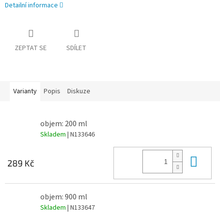
Detailní informace
ZEPTAT SE
SDÍLET
Varianty
Popis
Diskuze
objem: 200 ml
Skladem
| N133646
Do 
289 Kč
objem: 900 ml
Skladem
| N133647