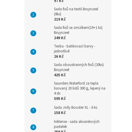
97 Kč
Sada fixů na textil Bruynzeel
(8ks)
219 Kč
Sada fixů se zmizíkem(19+1 ks)
Bruynzeel
249 Kč
Texba - batikovací barvy -
jednotlivě
26 Kč
Sada oboustranných fixů (20ks)
Bruynzeel
425 Kč
Saunders Waterford za tepla
lisovaný 20 listů 300 g, lepený na
4 str.
595 Kč
Sada Jolly Booster XL - 6 ks
158 Kč
Inktense - sada akvarelových
pastelek