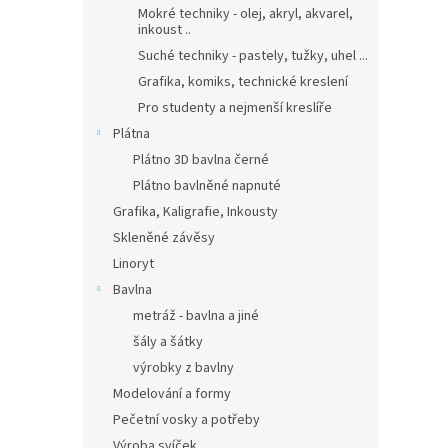
Mokré techniky - olej, akryl, akvarel,
inkoust ..
Suché techniky - pastely, tužky, uhel ...
Grafika, komiks, technické kreslení
Pro studenty a nejmenší kreslíře
Plátna
Plátno 3D bavlna černé
Plátno bavlněné napnuté
Grafika, Kaligrafie, Inkousty
Skleněné závěsy
Linoryt
Bavlna
metráž - bavlna a jiné
šály a šátky
výrobky z bavlny
Modelování a formy
Pečetní vosky a potřeby
Výroba svíček