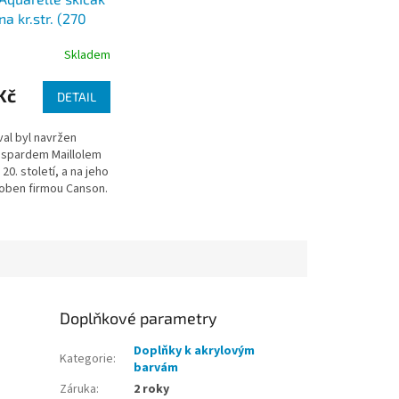
na kr.str. (270
 archů)
Skladem
Kč
DETAIL
val byl navržen
aspardem Maillolem
20. století, a na jeho
oben firmou Canson.
 narůstal papír na
Doplňkové parametry
Doplňky k akrylovým
Kategorie
:
barvám
Záruka
:
2 roky