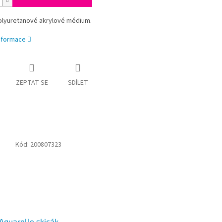
olyuretanové akrylové médium.
informace
ZEPTAT SE
SDÍLET
Kód:
200807323
Aquarelle skicák