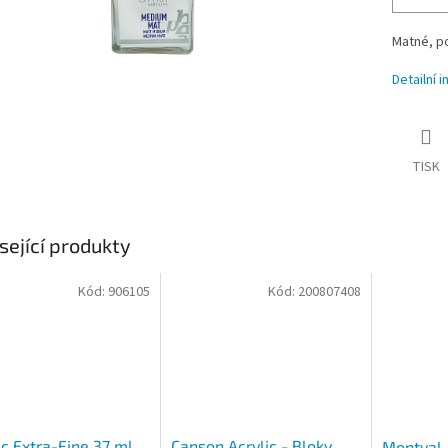
Matné, p
Detailní 
TISK
sející produkty
Kód:
906105
Kód:
200807408
ic Extra-Fine 37 ml,
Canson Acrylic - Bloky
Montval 