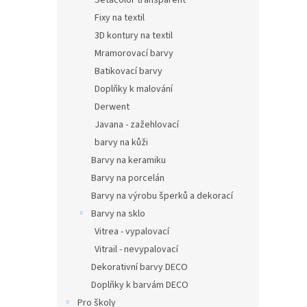
Setacolor transparent
Fixy na textil
3D kontury na textil
Mramorovací barvy
Batikovací barvy
Doplňky k malování
Derwent
Javana - zažehlovací
barvy na kůži
Barvy na keramiku
Barvy na porcelán
Barvy na výrobu šperků a dekorací
Barvy na sklo
Vitrea - vypalovací
Vitrail - nevypalovací
Dekorativní barvy DECO
Doplňky k barvám DECO
Pro školy