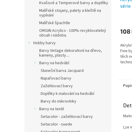
Kvašové a Temperové barvy a doplňky
série 
Malířské stojany, palety a kleště na
vypínání
Malířské špachtle
ORIGIN Acrylics - 100% recyklovatelný
108
obsah i nádoba.
Hobby barvy
Akrylo
Barvy Vintage dekorativní na dřevo,
Fine b
kameny, plasty....
těch n
techno
Barvy na hedvábí
Sluneční barva Jacquard
Napařovací barvy
Popi
Zažehlovací barvy
Doplňky k malování na hedvábí
Barvy do mikrovlnky
Det
Barvy na textil
Matn
Setacolor - zažehlovací barvy
Setacolor - suede
Lze 