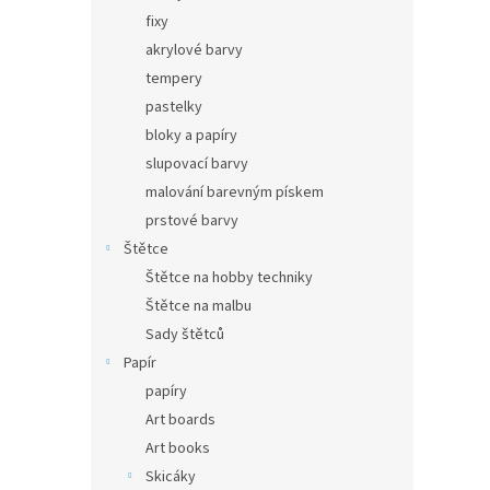
fixy
akrylové barvy
tempery
pastelky
bloky a papíry
slupovací barvy
malování barevným pískem
prstové barvy
Štětce
Štětce na hobby techniky
Štětce na malbu
Sady štětců
Papír
papíry
Art boards
Art books
Skicáky