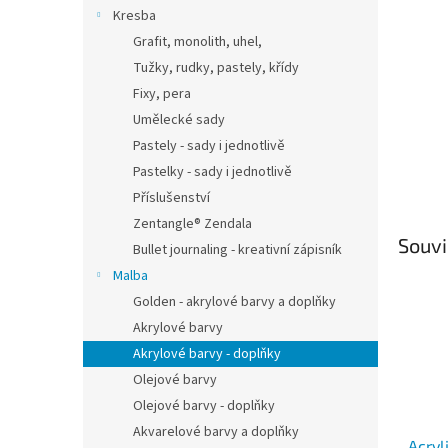
n
Kresba
e
Grafit, monolith, uhel,
l
Tužky, rudky, pastely, křídy
Fixy, pera
Umělecké sady
Pastely - sady i jednotlivě
Pastelky - sady i jednotlivě
Příslušenství
Zentangle® Zendala
Souvi
Bullet journaling - kreativní zápisník
Malba
Golden - akrylové barvy a doplňky
Akrylové barvy
Akrylové barvy - doplňky
Olejové barvy
Olejové barvy - doplňky
Akvarelové barvy a doplňky
Acryl