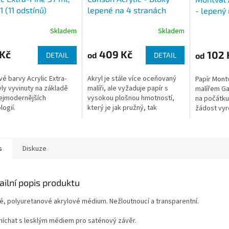
1 (11 odstínů)
lepené na 4 stranách
- lepený 
(400g/m2, 10 archů), 3
g/m2, 12
Skladem
Skladem
rozměry
 Kč
409 Kč
102 
od
od
DETAIL
DETAIL
vé barvy Acrylic Extra-
Akryl je stále více oceňovaný
Papír Mont
yly vyvinuty na základě
malíři, ale vyžaduje papír s
malířem G
ejmodernějších
vysokou plošnou hmotností,
na počátku 
logií.
který je jak pružný, tak
žádost vyr
absorpční.
Od té doby
kvalitě.
s
Diskuze
ailní popis produktu
é, polyuretanové akrylové médium. Nežloutnoucí a transparentní.
míchat s lesklým médiem pro saténový závěr.