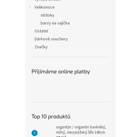
Velikonoce
obtisky
barvy na vajíčka
Ostatní
Dárkové vouchery
Značky
Přijímáme online platby
Top 10 produktů
organtýn / organtin bavlněný,
režný, nevysrážený šíře 145cm