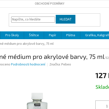
OBCHODNÍ PODMÍNKY
HLEDAT
Pro školy
Štětce
Papír
Plátna
Grafika, Kaligraf
né médium pro akrylové barvy, 75 ml
né médium pro akrylové barvy, 75 ml
52
né
noceno
Podrobnosti hodnocení
Značka:
Pebeo
ní
127
u
Měrná
Skla
cena:
ek.