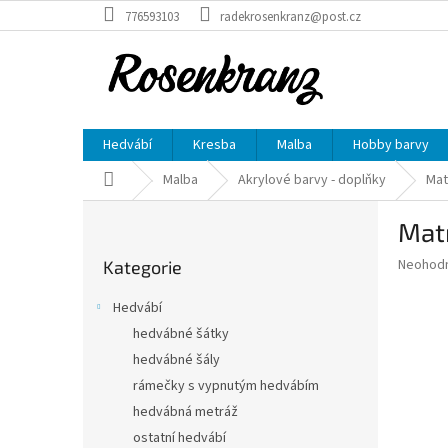
Přejít
776593103
radekrosenkranz@post.cz
na
obsah
Hedvábí
Kresba
Malba
Hobby barvy
Domů
Malba
Akrylové barvy - doplňky
Mat
P
Mat
o
Přeskočit
s
Průměr
Neohod
Kategorie
kategorie
t
hodnoce
r
produkt
Hedvábí
a
je
hedvábné šátky
0,0
n
z
hedvábné šály
n
5
í
rámečky s vypnutým hedvábím
hvězdič
p
hedvábná metráž
a
ostatní hedvábí