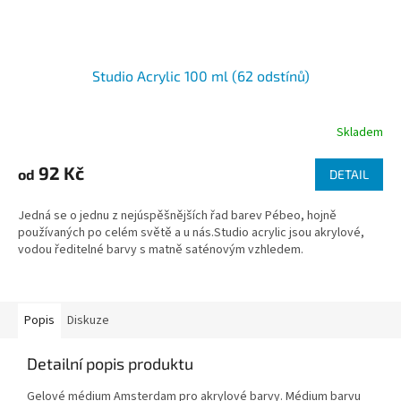
Studio Acrylic 100 ml (62 odstínů)
Skladem
92 Kč
od
DETAIL
Jedná se o jednu z nejúspěšnějších řad barev Pébeo, hojně
používaných po celém světě a u nás.Studio acrylic jsou akrylové,
vodou ředitelné barvy s matně saténovým vzhledem.
Popis
Diskuze
Detailní popis produktu
Gelové médium Amsterdam pro akrylové barvy. Médium barvu