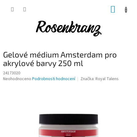
Přejít
NÁKUP
na
obsah
KOŠÍK
Gelové médium Amsterdam pro
akrylové barvy 250 ml
24173020
Průměrné
Neohodnoceno
Podrobnosti hodnocení
Značka:
Royal Talens
hodnocení
produktu
je
0,0
z
5
hvězdiček.