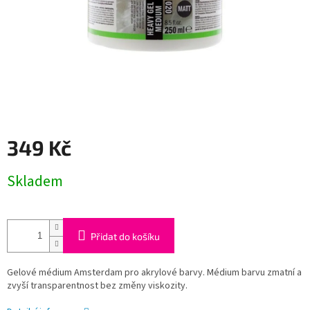
349 Kč
Měrná
Skladem
cena:
Přidat do košíku
Gelové médium Amsterdam pro akrylové barvy. Médium barvu zmatní a
zvyší transparentnost bez změny viskozity.