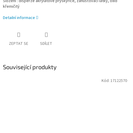
Složení : disperze akrylátové pryskyřice, zahušťovací látky, oxid
křemičitý
Detailní informace
ZEPTAT SE
SDÍLET
Související produkty
Kód:
17122570