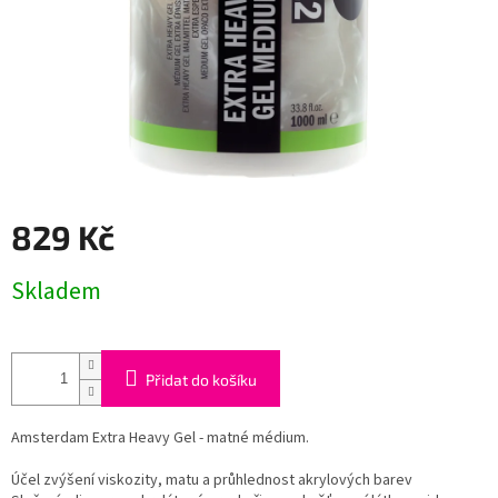
829 Kč
Měrná
Skladem
cena:
Přidat do košíku
Amsterdam Extra Heavy Gel - matné médium.
Účel zvýšení viskozity, matu a průhlednost akrylových barev