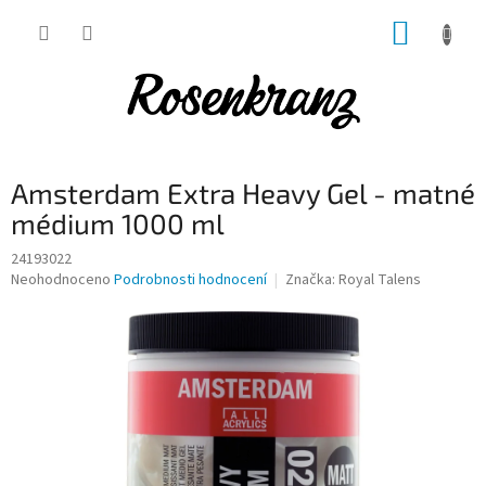
Přejít
NÁKUP
na
obsah
KOŠÍK
Amsterdam Extra Heavy Gel - matné
médium 1000 ml
24193022
Průměrné
Neohodnoceno
Podrobnosti hodnocení
Značka:
Royal Talens
hodnocení
produktu
je
0,0
z
5
hvězdiček.