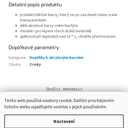
Detailní popis produktu
produkt mléčné barvy, který se po zaschnutí stane zcela
transparentním
dělá akrylové barvy velmi hustými
vhodné i pro lepení všech druhů materiálů
aplikovat při teplotách nad 10 ° C, chraňte před mrazem
Doplňkové parametry
Kategorie
:
Doplňky k akrylovým barvám
Záruka
:
2 roky
Z
á
Zboží.cz
Heureka.cz
p
a
Tento web používá soubory cookie. Dalším procházením
t
tohoto webu vyjadřujete souhlas s jejich používáním.
í
Vytvořil Shoptet
Nastavení