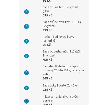
97 Kč
Sada fixů na textil Bruynzeel
(8ks)
219 Kč
Sada fixů se zmizíkem(19+1 ks)
Bruynzeel
249 Kč
Texba - batikovací barvy -
jednotlivě
26 Kč
Sada oboustranných fixů (20ks)
Bruynzeel
425 Kč
Saunders Waterford za tepla
lisovaný 20 listů 300 g, lepený na
4 str.
595 Kč
Sada Jolly Booster XL - 6 ks
158 Kč
Inktense - sada akvarelových
pastelek