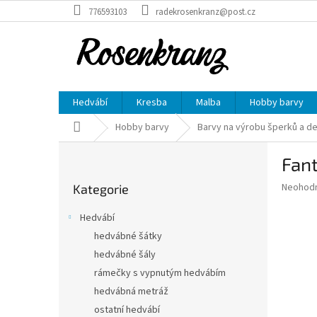
Přejít
776593103
radekrosenkranz@post.cz
na
obsah
Hedvábí
Kresba
Malba
Hobby barvy
Domů
Hobby barvy
Barvy na výrobu šperků a d
P
Fan
o
Přeskočit
s
Průměr
Neohod
Kategorie
kategorie
t
hodnoce
r
produkt
Hedvábí
a
je
hedvábné šátky
0,0
n
z
hedvábné šály
n
5
í
rámečky s vypnutým hedvábím
hvězdič
p
hedvábná metráž
a
ostatní hedvábí