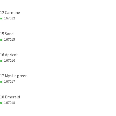
 12 Carmine
em
| 167012
 15 Sand
em
| 167015
 16 Apricot
em
| 167016
 17 Mystic green
em
| 167017
 18 Emerald
em
| 167018