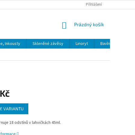
Přihlášení
NÁKUPNÍ
Prázdný košík
KOŠÍK
ie, Inkousty
Skleněné závěsy
Linoryt
Bavlna
Model
 Kč
E VARIANTU
nuje 18 odstínů v lahvičkách 45ml.
informace