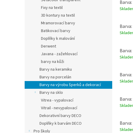
Setacolor transparent
Barva:
Fixy na textil
Sklad
3D kontury na textil
Mramorovací barvy
Barva:
Batikovací barvy
Sklad
Doplňky k malování
Derwent
Barva:
Javana - zažehlovací
Sklad
barvy na kůži
Barvy na keramiku
Barva: 
Barvy na porcelán
Sklad
Barvy na výrobu šperků a dekorací
Barvy na sklo
Barva
Vitrea - vypalovací
Sklad
Vitrail - nevypalovací
Dekorativní barvy DECO
Barva:
Doplňky k barvám DECO
Sklad
Pro školy