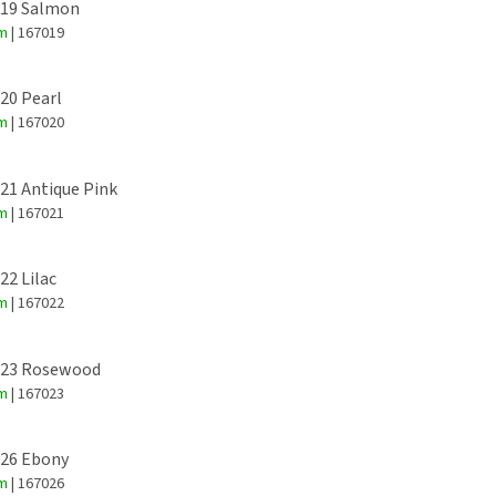
 19 Salmon
em
| 167019
 20 Pearl
em
| 167020
 21 Antique Pink
em
| 167021
22 Lilac
em
| 167022
: 23 Rosewood
em
| 167023
 26 Ebony
em
| 167026