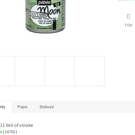
TISK
nty
Popis
Diskuze
 11 Veil of smoke
em
| 167011