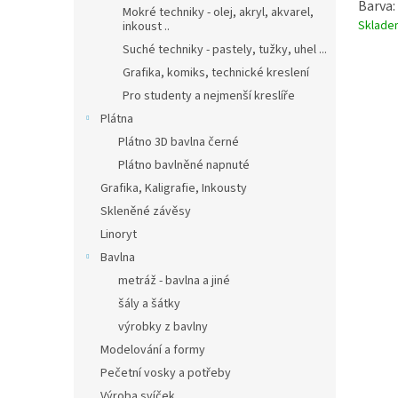
Barva:
Mokré techniky - olej, akryl, akvarel,
Sklad
inkoust ..
Suché techniky - pastely, tužky, uhel ...
Grafika, komiks, technické kreslení
Pro studenty a nejmenší kreslíře
Plátna
Plátno 3D bavlna černé
Plátno bavlněné napnuté
Grafika, Kaligrafie, Inkousty
Skleněné závěsy
Linoryt
Bavlna
metráž - bavlna a jiné
šály a šátky
výrobky z bavlny
Modelování a formy
Pečetní vosky a potřeby
Výroba svíček