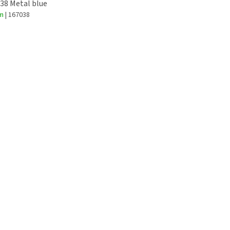
 38 Metal blue
em
| 167038