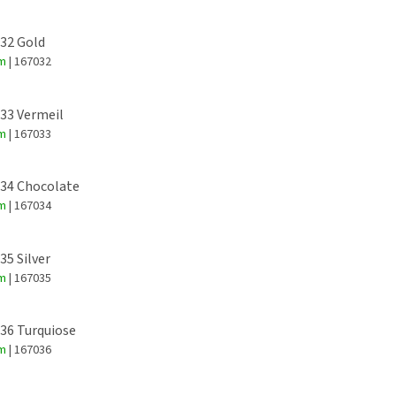
 32 Gold
em
| 167032
 33 Vermeil
em
| 167033
 34 Chocolate
em
| 167034
35 Silver
em
| 167035
 36 Turquiose
em
| 167036