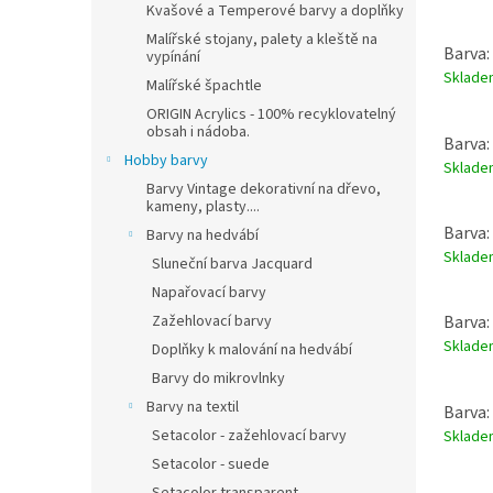
Kvašové a Temperové barvy a doplňky
Malířské stojany, palety a kleště na
Barva:
vypínání
Sklad
Malířské špachtle
ORIGIN Acrylics - 100% recyklovatelný
obsah i nádoba.
Barva:
Hobby barvy
Sklad
Barvy Vintage dekorativní na dřevo,
kameny, plasty....
Barva:
Barvy na hedvábí
Sklad
Sluneční barva Jacquard
Napařovací barvy
Zažehlovací barvy
Barva:
Sklad
Doplňky k malování na hedvábí
Barvy do mikrovlnky
Barvy na textil
Barva:
Setacolor - zažehlovací barvy
Sklad
Setacolor - suede