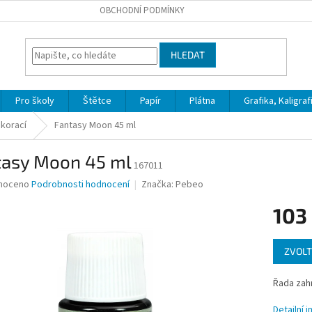
OBCHODNÍ PODMÍNKY
HLEDAT
Pro školy
Štětce
Papír
Plátna
Grafika, Kaligraf
ekorací
Fantasy Moon 45 ml
tasy Moon 45 ml
167011
né
noceno
Podrobnosti hodnocení
Značka:
Pebeo
ní
103
u
Měrná
ZVOLT
cena:
ek.
Řada zahr
Detailní 