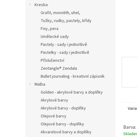
n
Kresba
e
Grafit, monolith, uhel,
l
Tužky, rudky, pastely, křídy
Fixy, pera
Umělecké sady
Pastely - sady i jednotlivě
Pastelky - sady i jednotlivě
Příslušenství
Zentangle® Zendala
Bullet journaling - kreativní zápisník
Malba
Golden - akrylové barvy a doplňky
Akrylové barvy
Akrylové barvy - doplňky
Varia
Olejové barvy
Olejové barvy - doplňky
Barva:
Akvarelové barvy a doplňky
Sklad