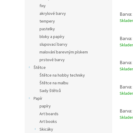
fixy
akrylové barvy
Barva:
Sklad
tempery
pastelky
bloky a papíry
Barva:
slupovací barvy
Sklad
malování barevným pískem
prstové barvy
Barva:
Štětce
Sklad
Štětce na hobby techniky
Štětce na malbu
Barva: 
Sady štětců
Sklad
Papír
papíry
Barva:
Art boards
Sklad
Art books
Skicáky