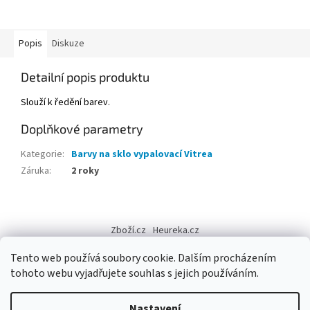
Popis
Diskuze
Detailní popis produktu
Slouží k ředění barev.
Doplňkové parametry
Kategorie
:
Barvy na sklo vypalovací Vitrea
Záruka
:
2 roky
Z
á
Zboží.cz
Heureka.cz
p
a
Tento web používá soubory cookie. Dalším procházením
t
tohoto webu vyjadřujete souhlas s jejich používáním.
í
Vytvořil Shoptet
Nastavení