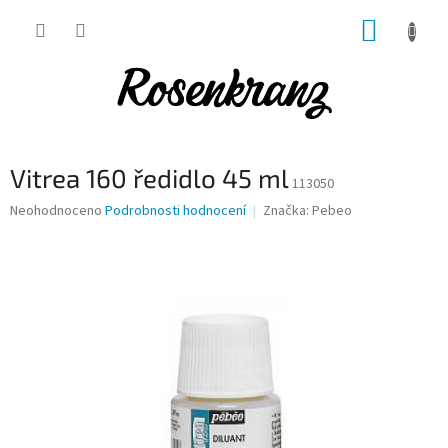
Přejít
NÁKUP
na
obsah
KOŠÍK
Vitrea 160 ředidlo 45 ml
113050
Průměrné
Neohodnoceno
Podrobnosti hodnocení
Značka:
Pebeo
hodnocení
produktu
je
0,0
z
5
hvězdiček.