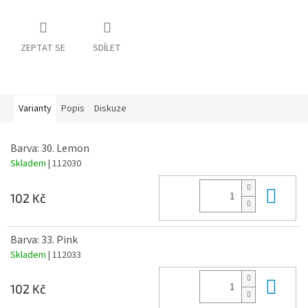
ZEPTAT SE
SDÍLET
Varianty
Popis
Diskuze
Barva: 30. Lemon
Skladem
| 112030
Do 
102 Kč
Barva: 33. Pink
Skladem
| 112033
Do 
102 Kč