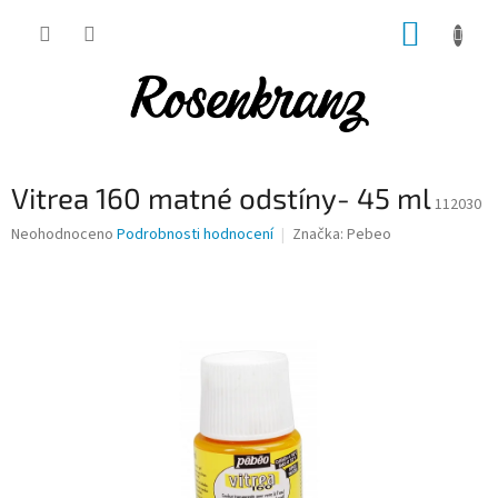
Přejít
NÁKUP
na
obsah
KOŠÍK
Vitrea 160 matné odstíny- 45 ml
112030
Průměrné
Neohodnoceno
Podrobnosti hodnocení
Značka:
Pebeo
hodnocení
produktu
je
0,0
z
5
hvězdiček.