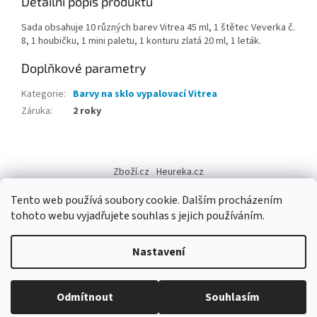
Detailní popis produktu
Sada obsahuje 10 různých barev Vitrea 45 ml, 1 štětec Veverka č.
8, 1 houbičku, 1 mini paletu, 1 konturu zlatá 20 ml, 1 leták.
Doplňkové parametry
Kategorie
:
Barvy na sklo vypalovací Vitrea
Záruka
:
2 roky
Z
á
Zboží.cz
Heureka.cz
p
a
Tento web používá soubory cookie. Dalším procházením
t
tohoto webu vyjadřujete souhlas s jejich používáním.
í
Vytvořil Shoptet
Nastavení
Copyright 2026
Výtvarné potřeby - hedvábí.cz
. Všechna práva
Odmítnout
Souhlasím
vyhrazena.
Upravit nastavení cookies