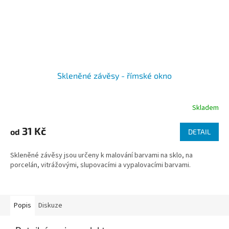
Skleněné závěsy - římské okno
Skladem
31 Kč
od
DETAIL
Skleněné závěsy jsou určeny k malování barvami na sklo, na
porcelán, vitrážovými, slupovacími a vypalovacími barvami.
Popis
Diskuze