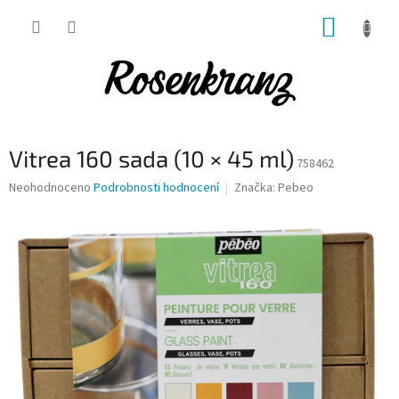
Přejít
NÁKUP
na
obsah
KOŠÍK
Vitrea 160 sada (10 × 45 ml)
758462
Průměrné
Neohodnoceno
Podrobnosti hodnocení
Značka:
Pebeo
hodnocení
produktu
je
0,0
z
5
hvězdiček.