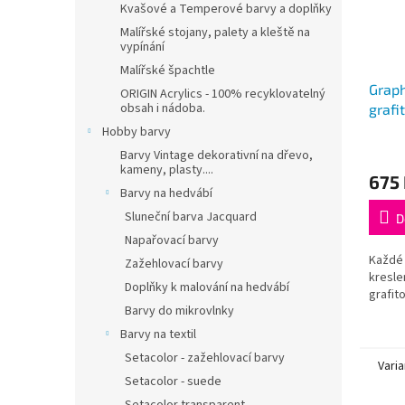
Kvašové a Temperové barvy a doplňky
Malířské stojany, palety a kleště na
vypínání
Malířské špachtle
Graph
ORIGIN Acrylics - 100% recyklovatelný
obsah i nádoba.
grafi
Hobby barvy
Barvy Vintage dekorativní na dřevo,
kameny, plasty....
675
Barvy na hedvábí
Sluneční barva Jacquard
D
Napařovací barvy
Každé 
Zažehlovací barvy
kresle
Doplňky k malování na hedvábí
grafit
Barvy do mikrovlnky
Barvy na textil
Setacolor - zažehlovací barvy
Varia
Setacolor - suede