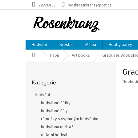
Přejít
776593103
radekrosenkranz@post.cz
na
obsah
Hedvábí
Kresba
Malba
Hobby barvy
Domů
Papír
Art books
Graduate Book skicá
P
Grad
o
Přeskočit
s
Průměr
Neohod
Kategorie
kategorie
t
hodnoce
r
produkt
Hedvábí
a
je
hedvábné šátky
0,0
n
z
hedvábné šály
n
5
í
rámečky s vypnutým hedvábím
hvězdič
p
hedvábná metráž
a
ostatní hedvábí