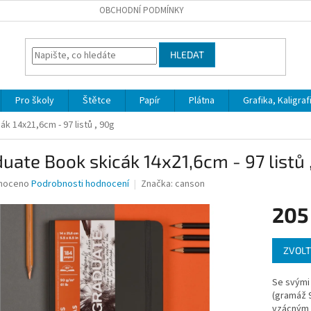
OBCHODNÍ PODMÍNKY
HLEDAT
Pro školy
Štětce
Papír
Plátna
Grafika, Kaligraf
k 14x21,6cm - 97 listů , 90g
uate Book skicák 14x21,6cm - 97 listů 
né
noceno
Podrobnosti hodnocení
Značka:
canson
ní
205
u
Měrná
ZVOLT
cena:
ek.
Se svými 
(gramáž 9
vzácným 