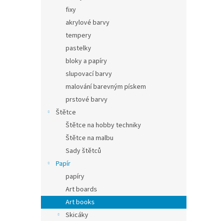
fixy
akrylové barvy
tempery
pastelky
bloky a papíry
slupovací barvy
malování barevným pískem
prstové barvy
Štětce
Štětce na hobby techniky
Štětce na malbu
Sady štětců
Papír
papíry
Art boards
Art books
Skicáky