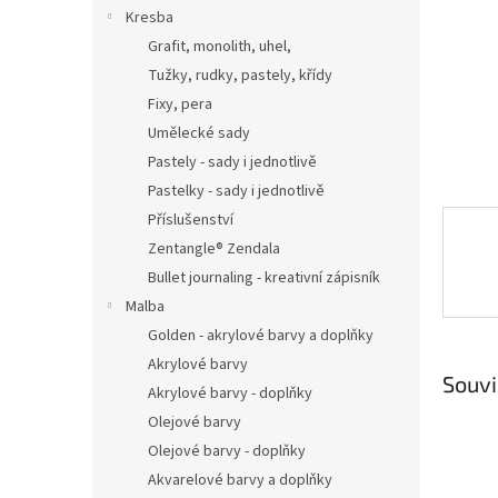
n
Kresba
e
Grafit, monolith, uhel,
l
Tužky, rudky, pastely, křídy
Fixy, pera
Umělecké sady
Pastely - sady i jednotlivě
Pastelky - sady i jednotlivě
Příslušenství
Zentangle® Zendala
Bullet journaling - kreativní zápisník
Malba
Golden - akrylové barvy a doplňky
Akrylové barvy
Souvi
Akrylové barvy - doplňky
Olejové barvy
Olejové barvy - doplňky
Akvarelové barvy a doplňky