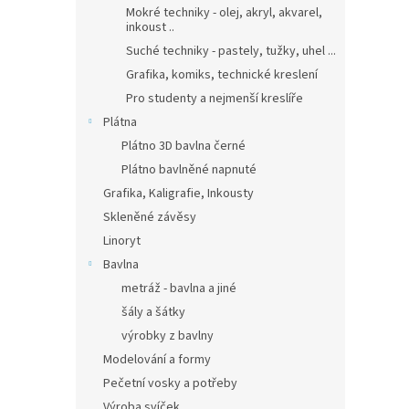
Mokré techniky - olej, akryl, akvarel,
inkoust ..
Suché techniky - pastely, tužky, uhel ...
Grafika, komiks, technické kreslení
Pro studenty a nejmenší kreslíře
Plátna
Plátno 3D bavlna černé
Plátno bavlněné napnuté
Grafika, Kaligrafie, Inkousty
Skleněné závěsy
Linoryt
Bavlna
metráž - bavlna a jiné
šály a šátky
výrobky z bavlny
Modelování a formy
Pečetní vosky a potřeby
Výroba svíček