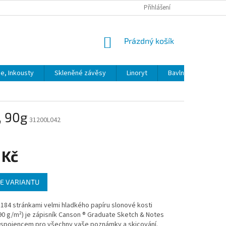
Přihlášení
NÁKUPNÍ
Prázdný košík
KOŠÍK
ie, Inkousty
Skleněné závěsy
Linoryt
Bavlna
Model
, 90g
31200L042
 Kč
E VARIANTU
184 stránkami velmi hladkého papíru slonové kosti
0 g/m²) je zápisník Canson ® Graduate Sketch & Notes
spojencem pro všechny vaše poznámky a skicování.