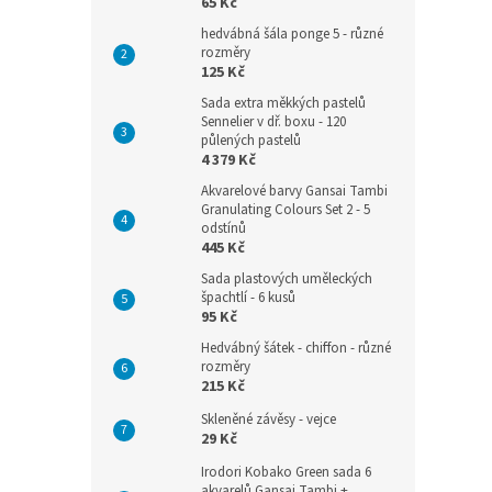
65 Kč
hedvábná šála ponge 5 - různé
rozměry
125 Kč
Sada extra měkkých pastelů
Sennelier v dř. boxu - 120
půlených pastelů
4 379 Kč
Akvarelové barvy Gansai Tambi
Granulating Colours Set 2 - 5
odstínů
445 Kč
Sada plastových uměleckých
špachtlí - 6 kusů
95 Kč
Hedvábný šátek - chiffon - různé
rozměry
215 Kč
Skleněné závěsy - vejce
29 Kč
Irodori Kobako Green sada 6
akvarelů Gansai Tambi +