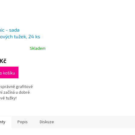
ic - sada
tových tužek, 24 ks
Skladem
 Kč
o košíku
správné grafitové
ní začíná u dobré
ové tužky!
nty
Popis
Diskuze