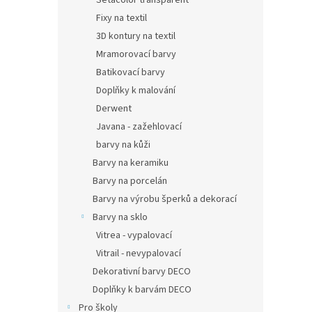
Setacolor transparent
Fixy na textil
3D kontury na textil
Mramorovací barvy
Batikovací barvy
Doplňky k malování
Derwent
Javana - zažehlovací
barvy na kůži
Barvy na keramiku
Barvy na porcelán
Barvy na výrobu šperků a dekorací
Barvy na sklo
Vitrea - vypalovací
Vitrail - nevypalovací
Dekorativní barvy DECO
Doplňky k barvám DECO
Pro školy