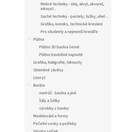
Mokré techniky - olej, akryl, akvarel,
inkoust ..
Suché techniky - pastely, tužky, uhel ...
Grafika, komiks, technické kreslení
Pro studenty a nejmenší kreslíře
Plátna
Plátno 3D bavlna černé
Plátno bavlněné napnuté
Grafika, Kaligrafie, Inkousty
Skleněné závěsy
Linoryt
Bavlna
metráž - bavlna a jiné
šály a šátky
výrobky z bavlny
Modelování a formy
Pečetní vosky a potřeby
Výroba svíček