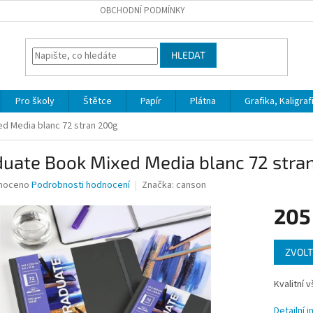
OBCHODNÍ PODMÍNKY
HLEDAT
Pro školy
Štětce
Papír
Plátna
Grafika, Kaligraf
d Media blanc 72 stran 200g
duate Book Mixed Media blanc 72 stra
né
noceno
Podrobnosti hodnocení
Značka:
canson
ní
205
u
Měrná
ZVOLT
cena:
ek.
Kvalitní 
Detailní 