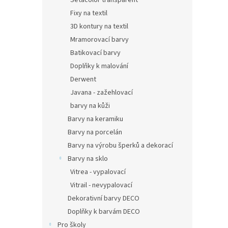
Setacolor transparent
Fixy na textil
3D kontury na textil
Mramorovací barvy
Batikovací barvy
Doplňky k malování
Derwent
Javana - zažehlovací
barvy na kůži
Barvy na keramiku
Barvy na porcelán
Barvy na výrobu šperků a dekorací
Barvy na sklo
Vitrea - vypalovací
Vitrail - nevypalovací
Dekorativní barvy DECO
Doplňky k barvám DECO
Pro školy