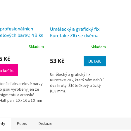
profesionálních
Umělecký a grafický fix
elových barev, 48 ks
Kuretake ZIG se dvěma
pan
hroty 81 barev
Skladem
Skladem
5 Kč
53 Kč
DETAIL
o košíku
Umělecký a grafický fix
Kuretake ZIG, který Vám nabízí
ionální akvarelové barvy
dva hroty. Štětečkový a úzký
 jsou vyrobeny jen ze
(0,8 mm).
pigmentu a arabské
Half pan: 20 x 16 x 10 mm
nty
Popis
Diskuze