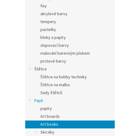
fixy
akrylové barvy
tempery
pastelky
bloky a papíry
slupovací barvy
malování barevným pískem
prstové barvy
Štětce
Štětce na hobby techniky
Štětce na malbu
Sady štětců
Papír
papíry
Art boards
Art books
Skicáky