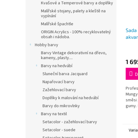
Kvašové a Temperové barvy a doplňky
Malířské stojany, palety a kleště na
vypínání
Malířské špachtle
Sada 
ORIGIN Acrylics - 100% recyklovatelný
akvar
obsah i nádoba.
half 
Hobby barvy
Barvy Vintage dekorativní na dřevo,
kameny, plasty....
1 69
Barvy na hedvábí
Sluneční barva Jacquard
D
Napařovací barvy
Profes
Zažehlovací barvy
Mungyo
Doplňky k malování na hedvábí
směsi 
gumy. 
Barvy do mikrovlnky
Barvy na textil
Setacolor - zažehlovací barvy
Setacolor - suede
Varia