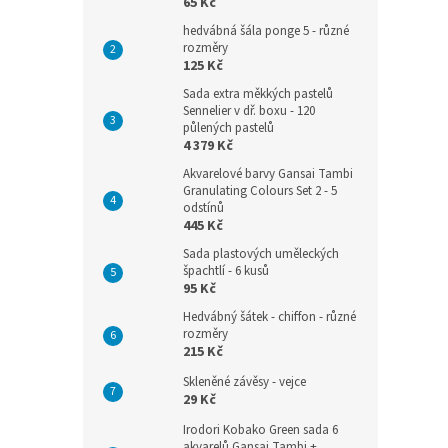
65 Kč
hedvábná šála ponge 5 - různé
rozměry
125 Kč
Sada extra měkkých pastelů
Sennelier v dř. boxu - 120
půlených pastelů
4 379 Kč
Akvarelové barvy Gansai Tambi
Granulating Colours Set 2 - 5
odstínů
445 Kč
Sada plastových uměleckých
špachtlí - 6 kusů
95 Kč
Hedvábný šátek - chiffon - různé
rozměry
215 Kč
Skleněné závěsy - vejce
29 Kč
Irodori Kobako Green sada 6
akvarelů Gansai Tambi +