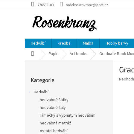
Přejít
776593103
radekrosenkranz@post.cz
na
obsah
Hedvábí
Kresba
Malba
Hobby barvy
Domů
Papír
Art books
Graduate Book Mixe
P
Gra
o
Přeskočit
s
Průměr
Neohod
Kategorie
kategorie
t
hodnoce
r
produkt
Hedvábí
a
je
hedvábné šátky
0,0
n
z
hedvábné šály
n
5
í
rámečky s vypnutým hedvábím
hvězdič
p
hedvábná metráž
a
ostatní hedvábí