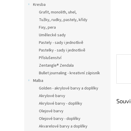
n
Kresba
e
Grafit, monolith, uhel,
l
Tužky, rudky, pastely, křídy
Fixy, pera
Umělecké sady
Pastely - sady i jednotlivě
Pastelky - sady i jednotlivě
Příslušenství
Zentangle® Zendala
Bullet journaling - kreativní zápisník
Malba
Golden - akrylové barvy a doplňky
Akrylové barvy
Souvi
Akrylové barvy - doplňky
Olejové barvy
Olejové barvy - doplňky
Akvarelové barvy a doplňky