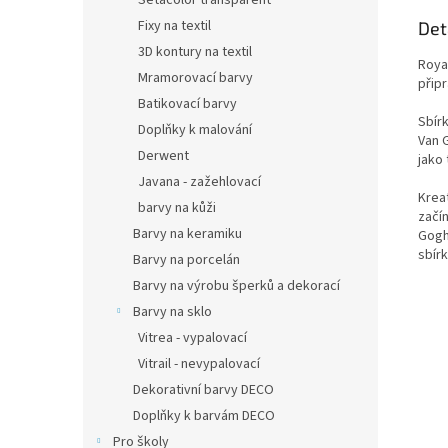
Setacolor transparent
Fixy na textil
Det
3D kontury na textil
Roya
Mramorovací barvy
připr
Batikovací barvy
Sbír
Doplňky k malování
Van 
Derwent
jako 
Javana - zažehlovací
Krea
barvy na kůži
začí
Barvy na keramiku
Gogh
sbír
Barvy na porcelán
Barvy na výrobu šperků a dekorací
Barvy na sklo
Vitrea - vypalovací
Vitrail - nevypalovací
Dekorativní barvy DECO
Doplňky k barvám DECO
Pro školy