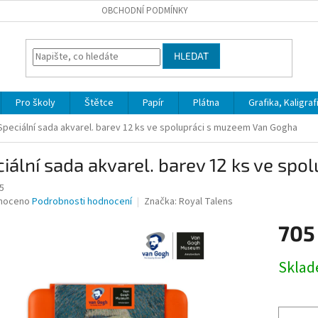
OBCHODNÍ PODMÍNKY
HLEDAT
Pro školy
Štětce
Papír
Plátna
Grafika, Kaligraf
Speciální sada akvarel. barev 12 ks ve spolupráci s muzeem Van Gogha
iální sada akvarel. barev 12 ks ve sp
5
né
noceno
Podrobnosti hodnocení
Značka:
Royal Talens
ní
705
u
Měrná
Skla
cena:
ek.