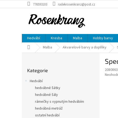
Přejít
776593103
radekrosenkranz@post.cz
na
obsah
Hedvábí
Kresba
Malba
Hobby barvy
Domů
Malba
Akvarelové barvy a doplňky
P
Spec
o
Přeskočit
s
2080863
Kategorie
kategorie
t
Průměr
Neohod
r
hodnoce
Hedvábí
a
produkt
hedvábné šátky
je
n
0,0
hedvábné šály
n
z
í
rámečky s vypnutým hedvábím
5
p
hedvábná metráž
hvězdič
a
ostatní hedvábí