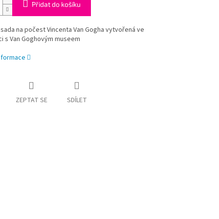
Přidat do košíku
 sada na počest Vincenta Van Gogha vytvořená ve
ci s Van Goghovým museem
informace
ZEPTAT SE
SDÍLET