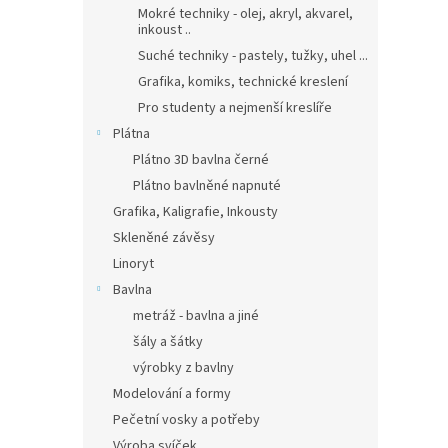
Mokré techniky - olej, akryl, akvarel,
inkoust ..
Suché techniky - pastely, tužky, uhel ...
Grafika, komiks, technické kreslení
Pro studenty a nejmenší kreslíře
Plátna
Plátno 3D bavlna černé
Plátno bavlněné napnuté
Grafika, Kaligrafie, Inkousty
Skleněné závěsy
Linoryt
Bavlna
metráž - bavlna a jiné
šály a šátky
výrobky z bavlny
Modelování a formy
Pečetní vosky a potřeby
Výroba svíček