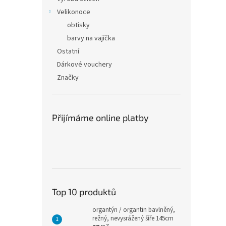
Velikonoce
obtisky
barvy na vajíčka
Ostatní
Dárkové vouchery
Značky
Přijímáme online platby
Top 10 produktů
organtýn / organtin bavlněný,
režný, nevysrážený šíře 145cm