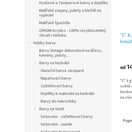
Kvašové a Temperové barvy a doplňky
Malířské stojany, palety a kleště na
vypínání
Malířské špachtle
ORIGIN Acrylics - 100% recyklovatelný
"C" à
obsah i nádoba.
krou
Hobby barvy
(224g
Barvy Vintage dekorativní na dřevo,
A4, A
kameny, plasty....
Barvy na hedvábí
1
od
Sluneční barva Jacquard
Napařovací barvy
"C" à 
Zažehlovací barvy
světě 
bezkon
Doplňky k malování na hedvábí
na vše
Barvy do mikrovlnky
někter
Barvy na textil
Setacolor - zažehlovací barvy
Popi
Setacolor - suede