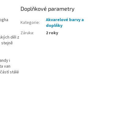
Doplňkové parametry
Gogha
Akvarelové barvy a
Kategorie
:
doplňky
Záruka
:
2 roky
ských děl z
 stejně
andy i
ta van
částí stálé