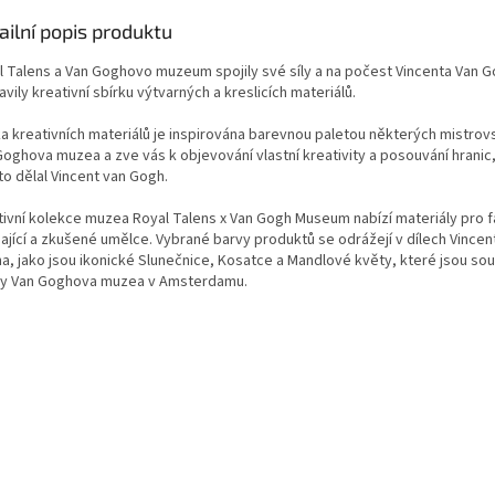
ailní popis produktu
l Talens a Van Goghovo muzeum spojily své síly a na počest Vincenta Van 
avily kreativní sbírku výtvarných a kreslicích materiálů.
ka kreativních materiálů je inspirována barevnou paletou některých mistrov
Goghova muzea a zve vás k objevování vlastní kreativity a posouvání hranic,
to dělal Vincent van Gogh.
tivní kolekce muzea Royal Talens x Van Gogh Museum nabízí materiály pro f
nající a zkušené umělce. Vybrané barvy produktů se odrážejí v dílech Vincen
a, jako jsou ikonické Slunečnice, Kosatce a Mandlové květy, které jsou sou
ky Van Goghova muzea v Amsterdamu.