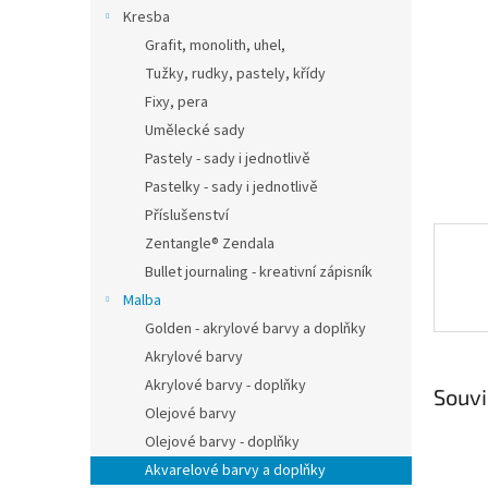
n
Kresba
e
Grafit, monolith, uhel,
l
Tužky, rudky, pastely, křídy
Fixy, pera
Umělecké sady
Pastely - sady i jednotlivě
Pastelky - sady i jednotlivě
Příslušenství
Zentangle® Zendala
Bullet journaling - kreativní zápisník
Malba
Golden - akrylové barvy a doplňky
Akrylové barvy
Akrylové barvy - doplňky
Souvi
Olejové barvy
Olejové barvy - doplňky
Akvarelové barvy a doplňky