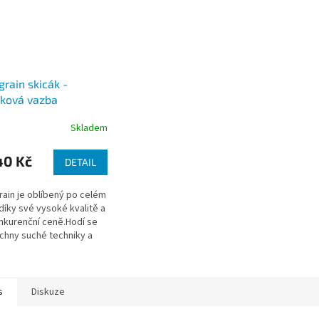
 grain skicák -
žková vazba
/m2, 30 archů) A5,
Skladem
3
40 Kč
DETAIL
grain je oblíbený po celém
díky své vysoké kvalitě a
kurenční ceně.Hodí se
chny suché techniky a
é mokré (inkoust a kvaš)
s
Diskuze