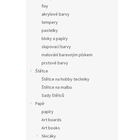
fixy
akrylové barvy
tempery
pastelky
bloky a papíry
slupovací barvy
malování barevným pískem
prstové barvy
Štětce
Štětce na hobby techniky
Štětce na malbu
Sady štětců
Papír
papíry
Art boards
Art books
Skicáky