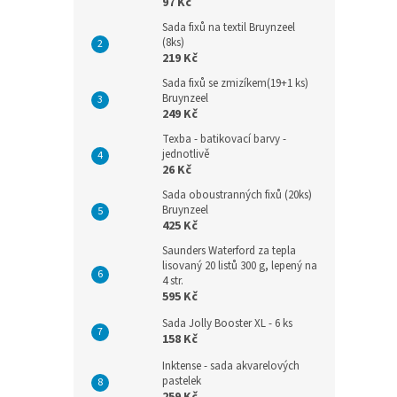
97 Kč
Sada fixů na textil Bruynzeel
(8ks)
219 Kč
Sada fixů se zmizíkem(19+1 ks)
Bruynzeel
249 Kč
Texba - batikovací barvy -
jednotlivě
26 Kč
Sada oboustranných fixů (20ks)
Bruynzeel
425 Kč
Saunders Waterford za tepla
lisovaný 20 listů 300 g, lepený na
4 str.
595 Kč
Sada Jolly Booster XL - 6 ks
158 Kč
Inktense - sada akvarelových
pastelek