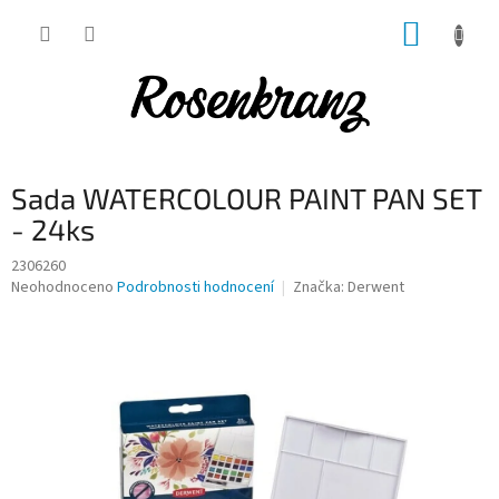
Přejít
NÁKUP
na
obsah
KOŠÍK
Sada WATERCOLOUR PAINT PAN SET
- 24ks
2306260
Průměrné
Neohodnoceno
Podrobnosti hodnocení
Značka:
Derwent
hodnocení
produktu
je
0,0
z
5
hvězdiček.