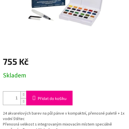
755 Kč
Měrná
Skladem
cena:
Přidat do košíku
24 akvarelových barev na půl pánve v kompaktní, přenosné paletě + 1x
vodní štětec
Přenosná velikost s integrovaným mixovacím místem speciálně