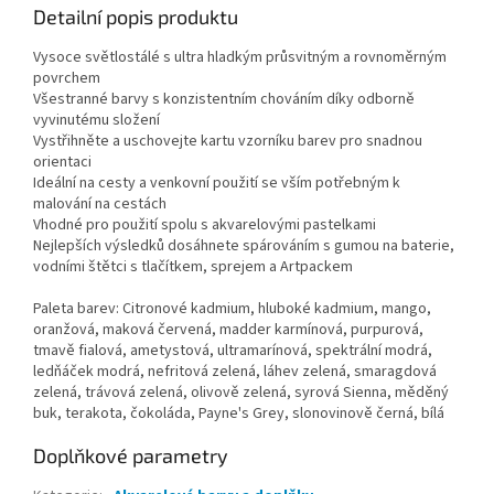
Detailní popis produktu
Vysoce světlostálé s ultra hladkým průsvitným a rovnoměrným
povrchem
Všestranné barvy s konzistentním chováním díky odborně
vyvinutému složení
Vystřihněte a uschovejte kartu vzorníku barev pro snadnou
orientaci
Ideální na cesty a venkovní použití se vším potřebným k
malování na cestách
Vhodné pro použití spolu s akvarelovými pastelkami
Nejlepších výsledků dosáhnete spárováním s gumou na baterie,
vodními štětci s tlačítkem, sprejem a Artpackem
Paleta barev: Citronové kadmium, hluboké kadmium, mango,
oranžová, maková červená, madder karmínová, purpurová,
tmavě fialová, ametystová, ultramarínová, spektrální modrá,
ledňáček modrá, nefritová zelená, láhev zelená, smaragdová
zelená, trávová zelená, olivově zelená, syrová Sienna, měděný
buk, terakota, čokoláda, Payne's Grey, slonovinově černá, bílá
Doplňkové parametry