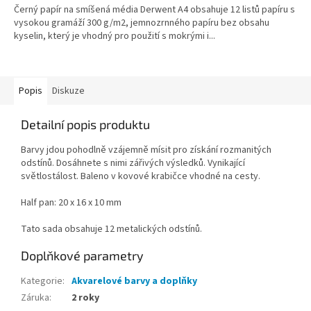
Černý papír na smíšená média Derwent A4 obsahuje 12 listů papíru s
vysokou gramáží 300 g/m2, jemnozrnného papíru bez obsahu
kyselin, který je vhodný pro použití s mokrými i...
Popis
Diskuze
Detailní popis produktu
Barvy jdou pohodlně vzájemně mísit pro získání rozmanitých
odstínů. Dosáhnete s nimi zářivých výsledků. Vynikající
světlostálost. Baleno v kovové krabičce vhodné na cesty.
Half pan: 20 x 16 x 10 mm
Tato sada obsahuje 12 metalických odstínů.
Doplňkové parametry
Kategorie
:
Akvarelové barvy a doplňky
Záruka
:
2 roky