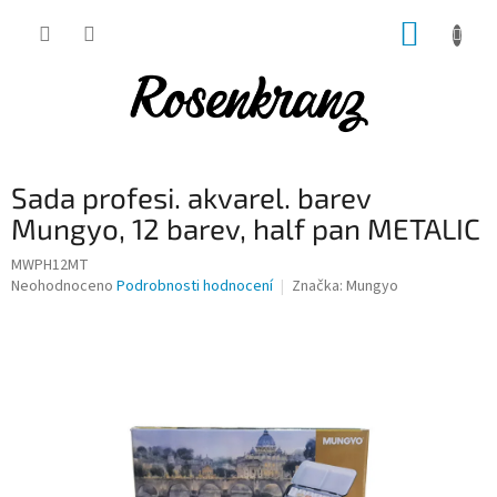
Přejít
NÁKUP
na
obsah
KOŠÍK
Sada profesi. akvarel. barev
Mungyo, 12 barev, half pan METALIC
MWPH12MT
Průměrné
Neohodnoceno
Podrobnosti hodnocení
Značka:
Mungyo
hodnocení
produktu
je
0,0
z
5
hvězdiček.