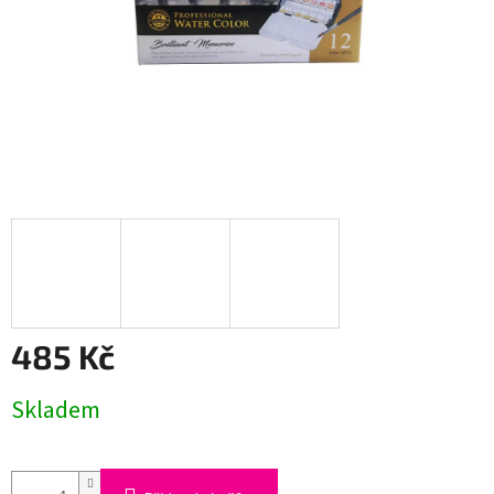
485 Kč
Měrná
Skladem
cena: